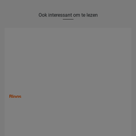
Ook interessant om te lezen
Blogs
Wat is het verschil tussen rondslijpen en vlakslijpen?