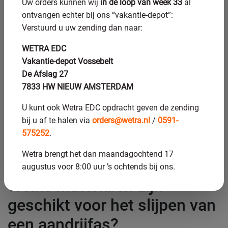
Uw orders kunnen wij
in de loop van week 33
al
geconditioneerde slijpschijf wordt de eindmaat
ontvangen echter bij ons “vakantie-depot”:
bereikt.
Verstuurd u uw zending dan naar:
Tussentijds meten:
Tijdens het proces wordt gemeten
om te corrigeren voor slijpschijfslijtage of thermische
WETRA EDC
uitzetting.
Vakantie-depot Vossebelt
Eindmeting:
De geslepen as wordt volledig
De Afslag 27
opgemeten, inclusief rondheid, cilindriciteit en
7833 HW NIEUW AMSTERDAM
oppervlakteruwheid.
U kunt ook Wetra EDC opdracht geven de zending
Bij complexe assen met meerdere lagerplaatsen worden de
bij u af te halen via
orders@wetra.nl
/
0591-
zones soms in meerdere opspanningen geslepen, waarbij
575252
.
de uitlijning telkens opnieuw wordt gecontroleerd. De
kwaliteit van het eindresultaat staat of valt met de
Wetra brengt het dan maandagochtend 17
nauwkeurigheid van elke stap in dit proces.
augustus voor 8:00 uur ’s ochtends bij ons.
Welke materialen zijn
geschikt voor het slijpen van
een aandrijfas?