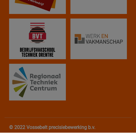
© 2022 Vossebelt precisiebewerking b.v.
Algemene Voorwaarden