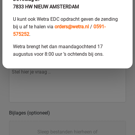
7833 HW NIEUW AMSTERDAM
Na
U kunt ook Wetra EDC opdracht geven de zending
bij u af te halen via
orders@wetra.nl
/
0591-
E-mail:
575252
.
Wetra brengt het dan maandagochtend 17
augustus voor 8:00 uur ’s ochtends bij ons.
Bericht:
Bijlages (optioneel)
Sleep bestanden hierheen of