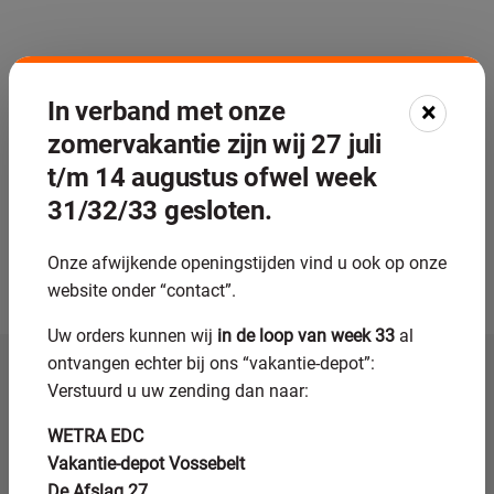
In verband met onze
×
zomervakantie zijn wij 27 juli
t/m 14 augustus ofwel week
31/32/33 gesloten.
Onze afwijkende openingstijden vind u ook op onze
website onder “contact”.
Uw orders kunnen wij
in de loop van week 33
al
ontvangen echter bij ons “vakantie-depot”:
Verstuurd u uw zending dan naar:
Contactformulier
WETRA EDC
Vakantie-depot Vossebelt
Naam:
De Afslag 27