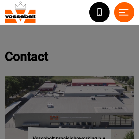
Contact
Vossebelt precisiebewerking b.v.