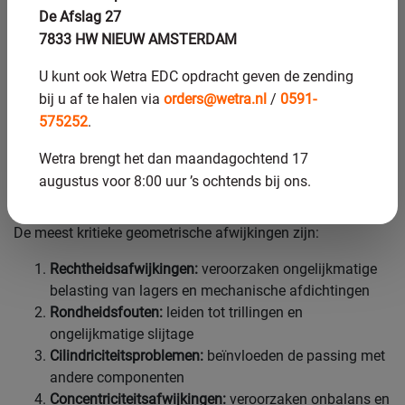
Wat zijn de gevolgen van
De Afslag 27
geometrische afwijkingen in
7833 HW NIEUW AMSTERDAM
pompassen?
U kunt ook Wetra EDC opdracht geven de zending
bij u af te halen via
orders@wetra.nl
/
0591-
Geometrische afwijkingen in pompassen veroorzaken
575252
.
ongelijkmatige belasting, trillingen, verhoogde slijtage en
verminderde efficiëntie. Afwijkingen in rechtheid, rondheid
Wetra brengt het dan maandagochtend 17
of cilindriciteit leiden tot spanningsconcentraties en
augustus voor 8:00 uur ’s ochtends bij ons.
vroegtijdige uitval van lagers en afdichtingen.
De meest kritieke geometrische afwijkingen zijn:
Rechtheidsafwijkingen:
veroorzaken ongelijkmatige
belasting van lagers en mechanische afdichtingen
Rondheidsfouten:
leiden tot trillingen en
ongelijkmatige slijtage
Cilindriciteitsproblemen:
beïnvloeden de passing met
andere componenten
Concentriciteitsafwijkingen:
veroorzaken onbalans en