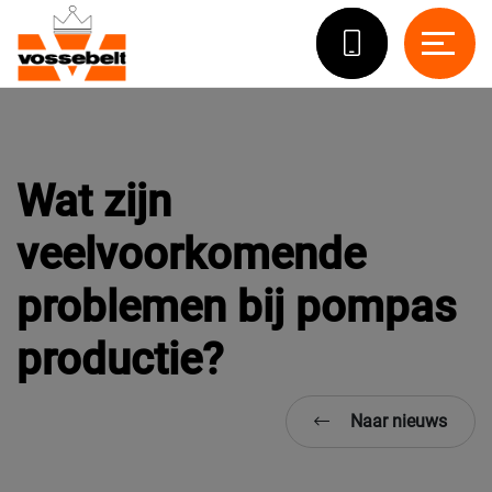
Wat zijn
veelvoorkomende
problemen bij pompas
productie?
Naar nieuws