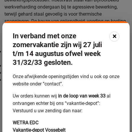
werkverharding ondergaan bij te agressieve bewerking,
terwijl gehard staal gevoelig is voor thermische
spanningen. De keuze van snijsnelheid, voeding en koeling
is daarom cruciaal.
In verband met onze
×
Belangrijke aandachtspunten bij materiaalbewerking zijn:
zomervakantie zijn wij 27 juli
temperatuurbeheersing om thermische spanningen te
t/m 14 augustus ofwel week
voorkomen
31/32/33 gesloten.
juiste snijsnelheden om werkverharding te minimaliseren
adequate koeling en smering tijdens de bewerking
Onze afwijkende openingstijden vind u ook op onze
geleidelijke materiaalafname om scheurtjes te voorkomen
website onder “contact”.
Voor hardere materialen, zoals gehard staal of speciale
Uw orders kunnen wij
in de loop van week 33
al
legeringen, zijn vaak gespecialiseerde
ontvangen echter bij ons “vakantie-depot”:
bewerkingsmethoden zoals
precisieslijpen
noodzakelijk om
Verstuurd u uw zending dan naar:
de gewenste kwaliteit te bereiken zonder het materiaal te
beschadigen.
WETRA EDC
Vakantie-depot Vossebelt