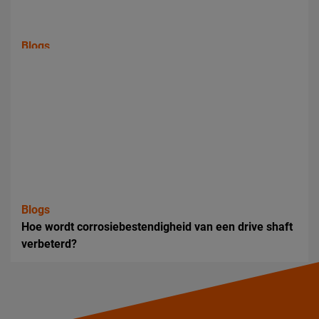
Blogs
Wanneer is rondslijpen de juiste techniek voor een
aandrijfas?
Blogs
Hoe wordt corrosiebestendigheid van een drive shaft
verbeterd?