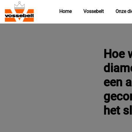
Home
Vossebelt
Onze di
Hoe 
diam
een a
gecon
het s