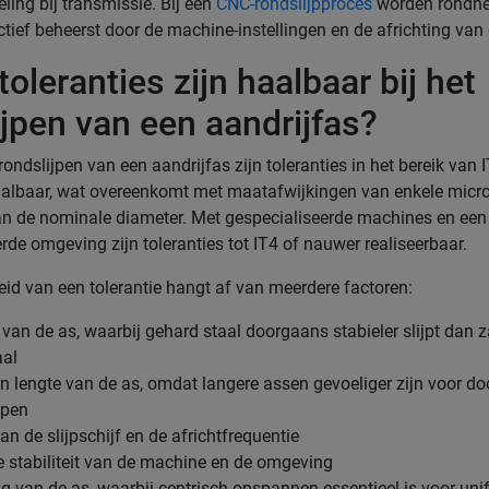
ling bij transmissie. Bij een
CNC-rondslijpproces
worden rondhe
 actief beheerst door de machine-instellingen en de africhting van d
oleranties zijn haalbaar bij het
ijpen van een aandrijfas?
rondslijpen van een aandrijfas zijn toleranties in het bereik van I
albaar, wat overeenkomt met maatafwijkingen van enkele micr
an de nominale diameter. Met gespecialiseerde machines en een
rde omgeving zijn toleranties tot IT4 of nauwer realiseerbaar.
id van een tolerantie hangt af van meerdere factoren:
 van de as, waarbij gehard staal doorgaans stabieler slijpt dan 
aal
n lengte van de as, omdat langere assen gevoeliger zijn voor do
ijpen
n de slijpschijf en de africhtfrequentie
 stabiliteit van de machine en de omgeving
 van de as, waarbij centrisch opspannen essentieel is voor un