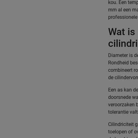
kou. Een temp
mm al een ma
professionele
Wat is
cilindr
Diameter is d
Rondheid besch
combineert ro
de cilindervor
Een as kan de
doorsnede waa
veroorzaken b
tolerantie valt
Cilindricitei
toelopen of ov