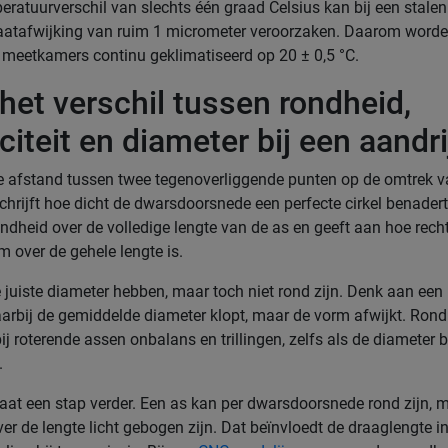
eratuurverschil van slechts één graad Celsius kan bij een stale
atafwijking van ruim 1 micrometer veroorzaken. Daarom word
 meetkamers continu geklimatiseerd op 20 ± 0,5 °C.
 het verschil tussen rondheid,
iciteit en diameter bij een aandr
e afstand tussen twee tegenoverliggende punten op de omtrek v
rijft hoe dicht de dwarsdoorsnede een perfecte cirkel benadert. 
ndheid over de volledige lengte van de as en geeft aan hoe rech
m over de gehele lengte is.
 juiste diameter hebben, maar toch niet rond zijn. Denk aan een 
rbij de gemiddelde diameter klopt, maar de vorm afwijkt. Ron
ij roterende assen onbalans en trillingen, zelfs als de diameter 
.
t gaat een stap verder. Een as kan per dwarsdoorsnede rond zijn, 
er de lengte licht gebogen zijn. Dat beïnvloedt de draaglengte i