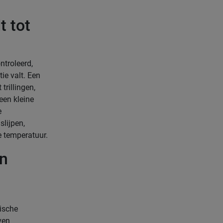
t tot
ntroleerd,
tie valt. Een
trillingen,
een kleine
e
slijpen,
e temperatuur.
en
dische
ven