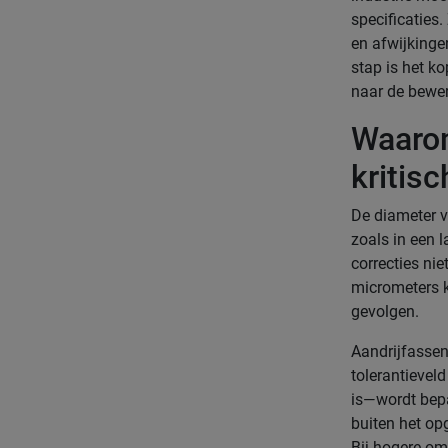
specificaties
en afwijkinge
stap is het k
naar de bewer
Waarom
kritisc
De diameter v
zoals in een l
correcties ni
micrometers k
gevolgen.
Aandrijfassen
tolerantievel
is—wordt bepa
buiten het op
Bij hogere om