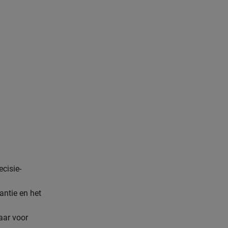
cisie-
ntie en het
aar voor