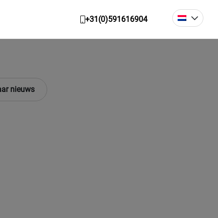
+31(0)591616904
ar nieuws