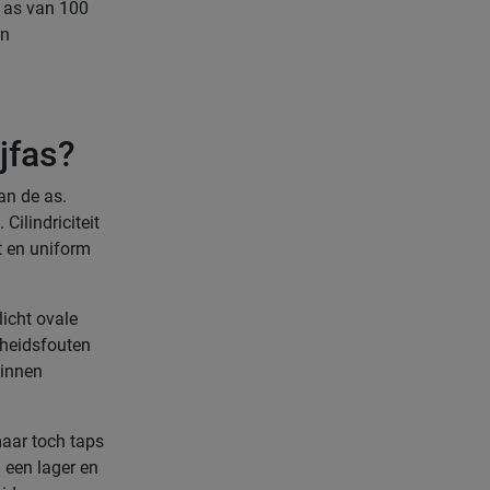
n as van 100
en
ijfas?
an de as.
Cilindriciteit
t en uniform
licht ovale
dheidsfouten
binnen
maar toch taps
n een lager en