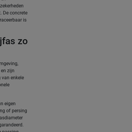
nzekerheden
t. De concrete
raceerbaar is
jfas zo
omgeving,
 en zijn
g van enkele
onele
un eigen
ng of persing
 asdiameter
egarandeerd.
e passing