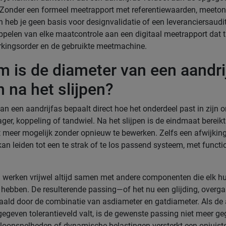
. Zonder een formeel meetrapport met referentiewaarden, meeto
n heb je geen basis voor designvalidatie of een leveranciersaudi
oppelen van elke maatcontrole aan een digitaal meetrapport dat t
kingsorder en de gebruikte meetmachine.
 is de diameter van een aandri
h na het slijpen?
an een aandrijfas bepaalt direct hoe het onderdeel past in zijn 
ager, koppeling of tandwiel. Na het slijpen is de eindmaat bereikt
et meer mogelijk zonder opnieuw te bewerken. Zelfs een afwijkin
an leiden tot een te strak of te los passend systeem, met functi
 werken vrijwel altijd samen met andere componenten die elk h
d hebben. De resulterende passing—of het nu een glijding, overga
ald door de combinatie van asdiameter en gatdiameter. Als de
gegeven tolerantieveld valt, is de gewenste passing niet meer g
loopsnelheden of dynamische belastingen versterkt een onjuist