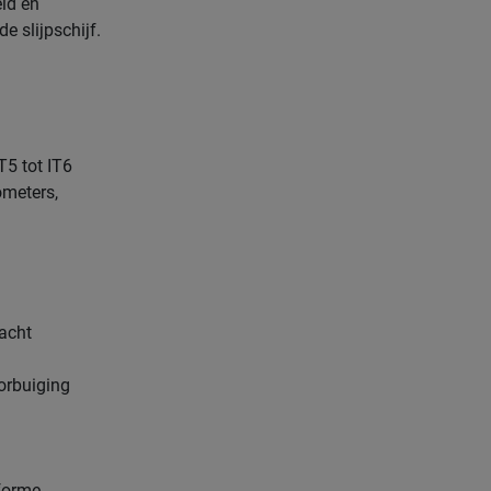
id en
e slijpschijf.
T5 tot IT6
ometers,
zacht
orbuiging
iforme