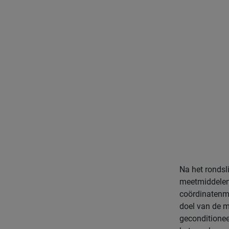
Na het rondsl
meetmiddelen,
coördinatenme
doel van de m
geconditione