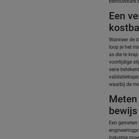
betrouwbare r
Een ve
kostba
Wanneer de di
loop je het ri
as die te krap
voortijdige sl
serie betekent
validatietraje
waarbij de me
Meten 
bewijs 
Een gemeten w
engineeringpr
industrie moe