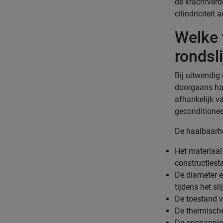
de krachtverde
cilindriciteit
Welke t
rondsl
Bij uitwendig 
doorgaans ha
afhankelijk v
geconditionee
De haalbaarhe
Het materiaal
constructiest
De diameter e
tijdens het sl
De toestand va
De thermische
De opspanning