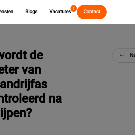
1
ensten
Blogs
Vacatures
Contact
wordt de
Na
eter van
andrijfas
troleerd na
lijpen?