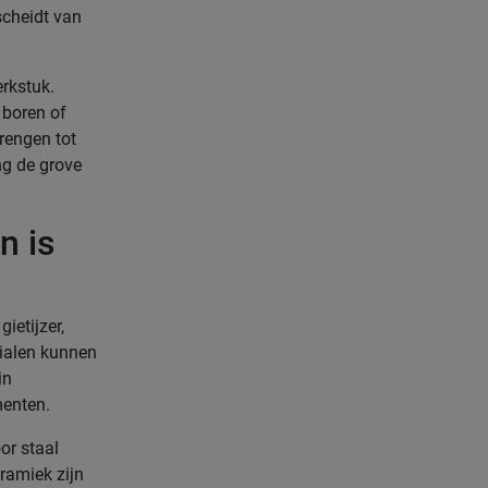
rscheidt van
erkstuk.
 boren of
brengen tot
ng de grove
n is
ietijzer,
ialen kunnen
in
menten.
or staal
ramiek zijn