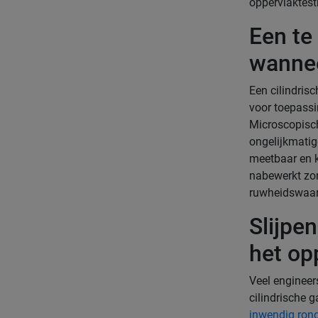
oppervlaktestr
Een te
wannee
Een cilindrisc
voor toepassi
Microscopisch
ongelijkmatig
meetbaar en k
nabewerkt zon
ruwheidswaarde
Slijpen
het op
Veel engineers
cilindrische 
inwendig rond