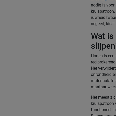
nodig is voor
kruispatroon.
ruwheidswaard
negeert, kies
Wat is
slijpen
Honen is een 
reciprokeren
Het verwijder
onrondheid en 
materiaalafna
maatnauwkeur
Het meest zich
kruispatroon 
functioneel: 
Slijpen produc