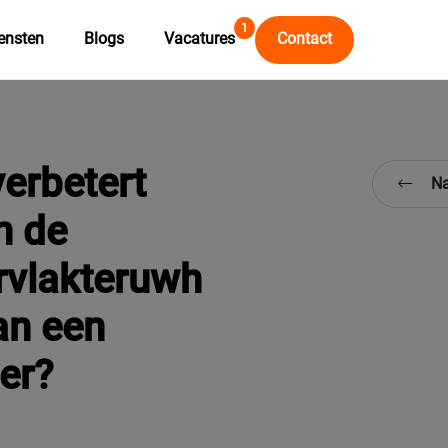
1
ensten
Blogs
Vacatures
Contact
erbetert
Na
n de
rvlakteruwh
an een
der?