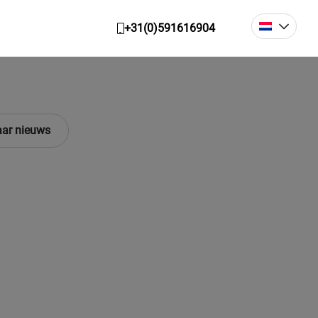
+31(0)591616904
ar nieuws