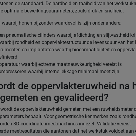
enen de standaard. De hardheid en taaiheid van het werkstukm
e optimale bewerkingsparameters, zoals druk en snelheid.
waarbij honen bijzonder waardevol is, zijn onder andere:
n pneumatische cilinders waarbij afdichting en slijtvastheid krit
aarbij rondheid en oppervlaktestructuur de levensduur van het 
rumenten en implantaten waarbij biocompatibiliteit en oppervla
efinieerd
pparatuur waarbij extreme maatnauwkeurigheid vereist is
mpressoren waarbij interne lekkage minimaal moet zijn
rdt de oppervlakteruwheid na 
gemeten en gevalideerd?
wordt de oppervlakteruwheid gemeten met een ruwheidsmeter di
lparameters bepaalt. Voor geometrische kenmerken zoals rondh
t worden 3D-coördinatenmeetmachines ingezet. Validatie vereist
de meetresultaten die aantonen dat het werkstuk voldoet aan 