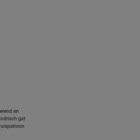
n
terend en
indrisch gat
kruispatroon