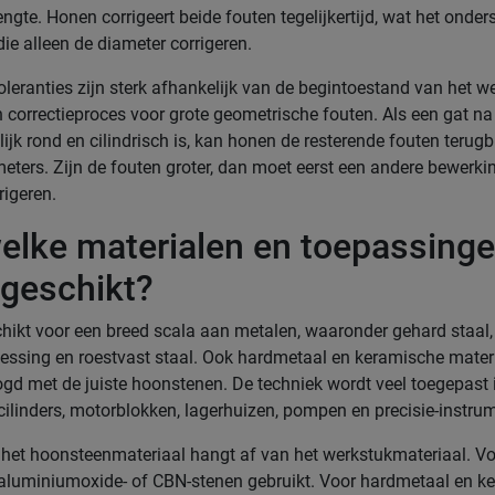
engte. Honen corrigeert beide fouten tegelijkertijd, wat het onde
ie alleen de diameter corrigeren.
oleranties zijn sterk afhankelijk van de begintoestand van het w
 correctieproces voor grote geometrische fouten. Als een gat na
elijk rond en cilindrisch is, kan honen de resterende fouten terug
eters. Zijn de fouten groter, dan moet eerst een andere bewerki
rigeren.
elke materialen en toepassinge
geschikt?
hikt voor een breed scala aan metalen, waaronder gehard staal, g
ssing en roestvast staal. Ook hardmetaal en keramische mater
d met de juiste hoonstenen. De techniek wordt veel toegepast 
cilinders, motorblokken, lagerhuizen, pompen en precisie-instru
het hoonsteenmateriaal hangt af van het werkstukmateriaal. Vo
luminiumoxide- of CBN-stenen gebruikt. Voor hardmetaal en ke