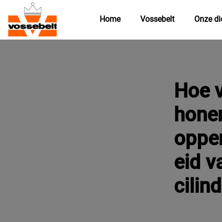
Home
Vossebelt
Onze di
Hoe v
hone
oppe
eid v
cilin