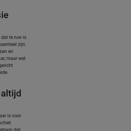
ie
 dat te ruw is
entieel zijn.
ezen en
aar, maar wel
gericht
erde
altijd
aar is voor
schiet
atroon dat