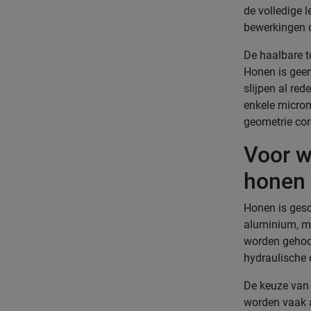
de volledige l
bewerkingen d
De haalbare t
Honen is geen
slijpen al red
enkele microm
geometrie cor
Voor w
honen 
Honen is gesc
aluminium, me
worden gehoog
hydraulische 
De keuze van 
worden vaak a