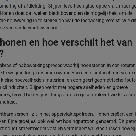
 smering of afdichting. Slijpen levert een glad oppervlak, maar g
 Honen doet dat wel en biedt bovendien de mogelijkheid om de
e nauwkeurig in te stellen op wat de toepassing vereist. Wie dit
t de verkeerde eindbewerking.
 honen en hoe verschilt het van
?
abrasief nabewerkingsproces waarbij hoonstenen in een rotere
de beweging langs de binnenwand van een cilindrisch gat word
t kleine hoeveelheden materiaal en corrigeert geometrische fout
cilindriciteit. Slijpen werkt met hogere snelheden en grotere
mes, terwijl honen juist langzaam en gecontroleerd werkt voor
igheid.
tbare verschil zit in het oppervlaktepatroon. Honen creëert een 
van fijne groefjes, ook wel het honingpatroon genoemd. Dit patr
het houdt smeermiddel vast en vermindert wrijving tussen beweg
eert een willekeurig oppervlak zonder dit gerichte patroon.