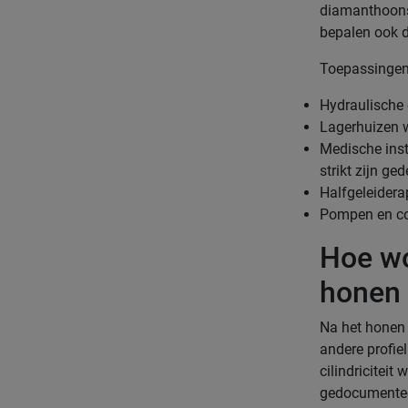
diamanthoonst
bepalen ook d
Toepassingen 
Hydraulische e
Lagerhuizen w
Medische inst
strikt zijn ged
Halfgeleidera
Pompen en co
Hoe wo
honen 
Na het honen 
andere profie
cilindricitei
gedocumenteer