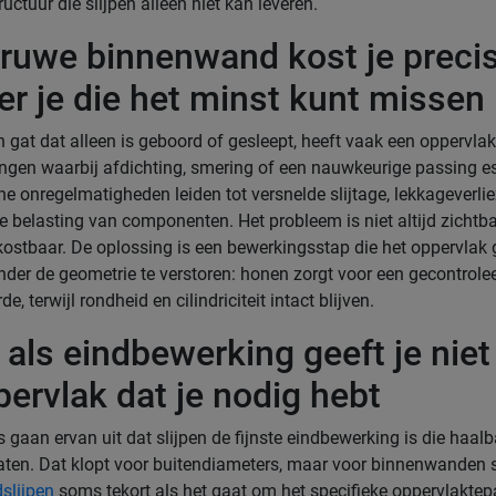
uctuur die slijpen alleen niet kan leveren.
 ruwe binnenwand kost je precis
r je die het minst kunt missen
h gat dat alleen is geboord of gesleept, heeft vaak een oppervlak
ngen waarbij afdichting, smering of een nauwkeurige passing ess
e onregelmatigheden leiden tot versnelde slijtage, lekkageverli
e belasting van componenten. Het probleem is niet altijd zichtb
ostbaar. De oplossing is een bewerkingsstap die het oppervlak 
der de geometrie te verstoren: honen zorgt voor een gecontrole
, terwijl rondheid en cilindriciteit intact blijven.
 als eindbewerking geeft je niet 
pervlak dat je nodig hebt
 gaan ervan uit dat slijpen de fijnste eindbewerking is die haalb
gaten. Dat klopt voor buitendiameters, maar voor binnenwanden 
slijpen
soms tekort als het gaat om het specifieke oppervlaktep