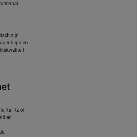
ateriaal
isch zijn
lager bepalen
ktekwaliteit
het
e Ra, Rz of
eid en
de