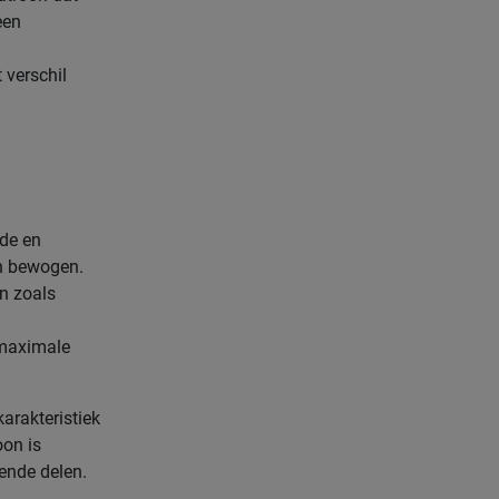
een
 verschil
nde en
en bewogen.
en zoals
 maximale
karakteristiek
oon is
ende delen.