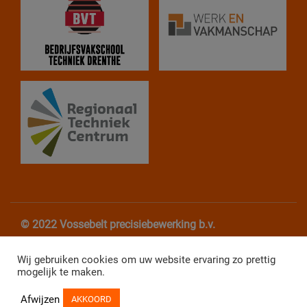
© 2022 Vossebelt precisiebewerking b.v.
Algemene Voorwaarden
Privacy verklaring
Wij gebruiken cookies om uw website ervaring zo prettig
mogelijk te maken.
Website Webba
Afwijzen
AKKOORD