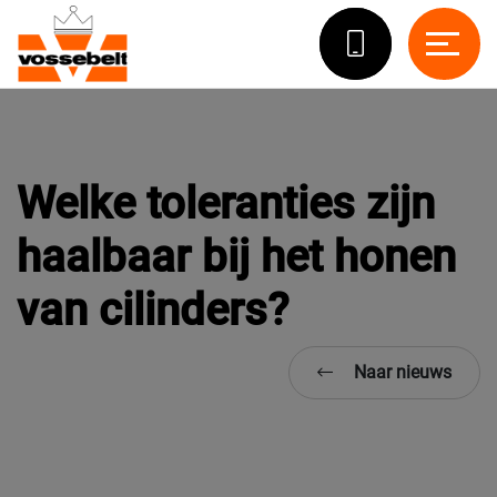
Welke toleranties zijn
haalbaar bij het honen
van cilinders?
Naar nieuws