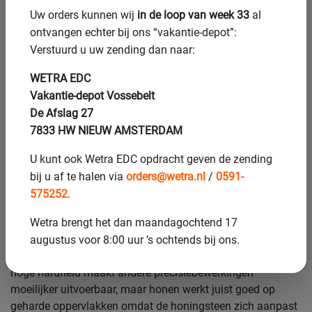
functioneel en niet alleen esthetisch.
Uw orders kunnen wij
in de loop van week 33
al
ontvangen echter bij ons “vakantie-depot”:
Welke materialen zijn
Verstuurd u uw zending dan naar:
geschikt voor het
WETRA EDC
honingproces?
Vakantie-depot Vossebelt
De Afslag 27
Honen is toepasbaar op staal, gehard staal, gietijzer,
7833 HW NIEUW AMSTERDAM
aluminium, brons en technische keramiek. Het materiaal
U kunt ook Wetra EDC opdracht geven de zending
bepaalt de keuze van de honingsteen en de snijvloeistof.
bij u af te halen via
orders@wetra.nl
/
0591-
Harde materialen zoals gehard staal vragen om diamant-
575252
.
of CBN-honinggereedschap, terwijl voor gietijzer en
aluminium conventionele honingkorrels volstaan.
Wetra brengt het dan maandagochtend 17
Gehard staal is een van de meest gehonde materialen, met
augustus voor 8:00 uur ’s ochtends bij ons.
name in de hydraulische industrie en machinebouw. De
hoge hardheid maakt andere precisiebewerkingen
moeilijker uitvoerbaar, maar honen werkt juist goed op
geharde oppervlakken omdat de honingsteen zich aanpast