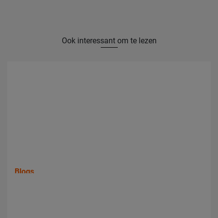
Ook interessant om te lezen
Blogs
Wat kost het om een aandrijfriem te vervangen?