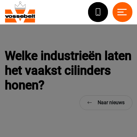
Welke industrieën laten
het vaakst cilinders
honen?
Naar nieuws