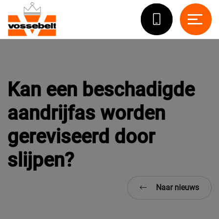
Kan een beschadigde
aandrijfas worden
gereviseerd door
slijpen?
Naar nieuws