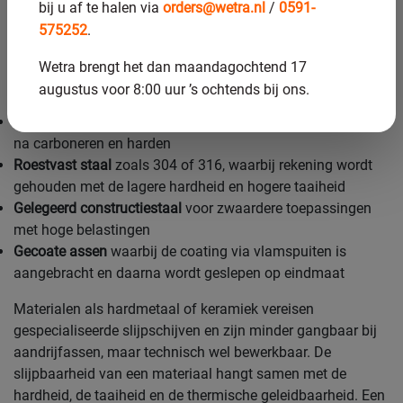
omdat het een harde, stabiele oppervlaktelaag heeft die
bij u af te halen via
orders@wetra.nl
/
0591-
nauwkeurig te bewerken is zonder materiaaluitbraak.
575252
.
De volgende materiaalgroepen komen regelmatig voor bij
Wetra brengt het dan maandagochtend 17
revisie van aandrijfassen:
augustus voor 8:00 uur ’s ochtends bij ons.
Gehard en geslepen staal
zoals C45, 42CrMo4 of 16MnCr5
na carboneren en harden
Roestvast staal
zoals 304 of 316, waarbij rekening wordt
gehouden met de lagere hardheid en hogere taaiheid
Gelegeerd constructiestaal
voor zwaardere toepassingen
met hoge belastingen
Gecoate assen
waarbij de coating via vlamspuiten is
aangebracht en daarna wordt geslepen op eindmaat
Materialen als hardmetaal of keramiek vereisen
gespecialiseerde slijpschijven en zijn minder gangbaar bij
aandrijfassen, maar technisch wel bewerkbaar. De
slijpbaarheid van een materiaal hangt samen met de
hardheid, de taaiheid en de thermische geleidbaarheid. Een