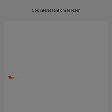
Ook interessant om te lezen
Blogs
Wat kost het laten honen van een cilinder gemiddeld?