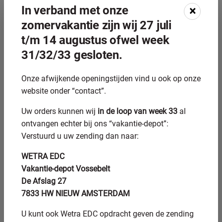
levensduur van de as zwaar wordt belast, is dit een
In verband met onze
×
afweging die bewust moet worden gemaakt.
zomervakantie zijn wij 27 juli
t/m 14 augustus ofwel week
In de praktijk is revisie door slijpen aantrekkelijk bij assen
die moeilijk leverbaar zijn of een lange levertijd hebben, of
31/32/33 gesloten.
wanneer de omliggende constructie kostbaar is om te
demonteren. Speciale assen die op maat zijn gemaakt, zijn
Onze afwijkende openingstijden vind u ook op onze
vaak sneller en goedkoper te reviseren dan opnieuw te
website onder “contact”.
produceren.
Uw orders kunnen wij
in de loop van week 33
al
Welke materialen van
ontvangen echter bij ons “vakantie-depot”:
aandrijfassen zijn geschikt
Verstuurd u uw zending dan naar:
voor revisie door slijpen?
WETRA EDC
Vakantie-depot Vossebelt
De meeste staalsoorten die worden gebruikt voor
De Afslag 27
aandrijfassen zijn goed slijpbaar. Dit geldt voor
7833 HW NIEUW AMSTERDAM
constructiestaal, gehard staal, gelegeerd staal en roestvast
staal. Gehard staal is bij uitstek geschikt voor rondslijpen
U kunt ook Wetra EDC opdracht geven de zending