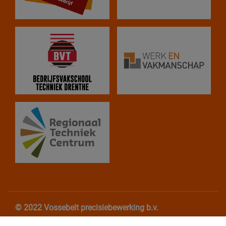
© 2022 Vossebelt precisiebewerking b.v.
Algemene Voorwaarden