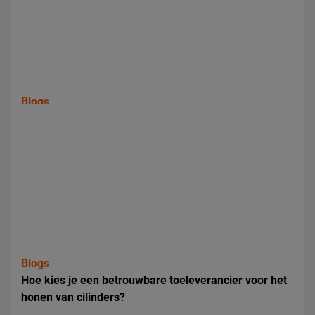
Blogs
Waarom wordt een drive shaft uitwendig
rondgeslepen na coating?
Blogs
Hoe kies je een betrouwbare toeleverancier voor het
honen van cilinders?