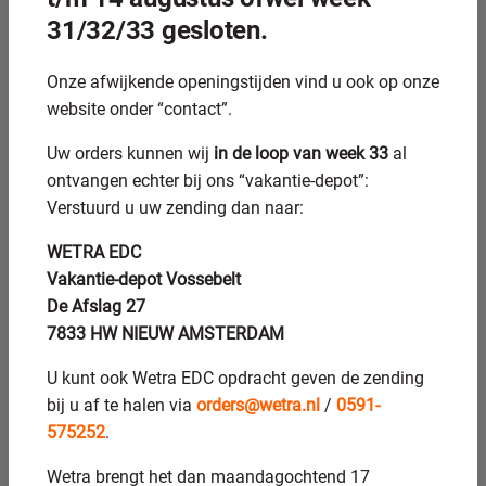
seizoensfluctuaties managen zonder overcapaciteit of
31/32/33 gesloten.
personeelsproblemen intern.
Onze afwijkende openingstijden vind u ook op onze
Deze flexibiliteit biedt strategische voordelen in een
website onder “contact”.
dynamische markt. Bij plotselinge ordertoenames hoef je
niet te wachten op nieuwe machines of personeel.
Uw orders kunnen wij
in de loop van week 33
al
Gespecialiseerde partners kunnen vaak binnen korte tijd
ontvangen echter bij ons “vakantie-depot”:
extra capaciteit leveren, omdat ze beschikken over
Verstuurd u uw zending dan naar:
meerdere machines en ervaren operators.
WETRA EDC
Ook bij tegenvallende orders betaal je alleen voor wat je
Vakantie-depot Vossebelt
gebruikt. Dit voorkomt kostbare onderbezetting van dure
De Afslag 27
apparatuur en personeel. Je kunt je productiemodel
7833 HW NIEUW AMSTERDAM
aanpassen aan marktontwikkelingen zonder grote
financiële consequenties.
U kunt ook Wetra EDC opdracht geven de zending
bij u af te halen via
orders@wetra.nl
/
0591-
Welke risico’s vermijd je door
575252
.
uitbesteding van
Wetra brengt het dan maandagochtend 17