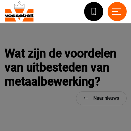
Wat zijn de voordelen
van uitbesteden van
metaalbewerking?
Naar nieuws