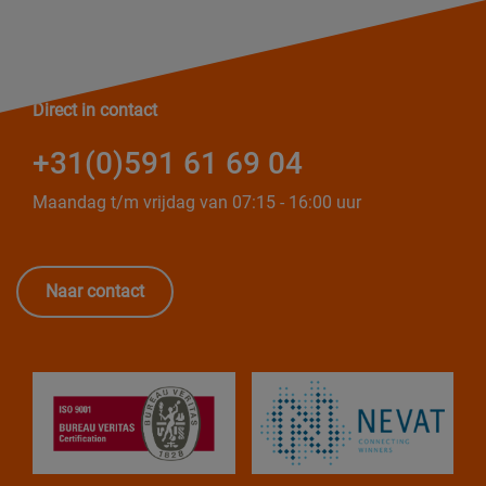
Direct in contact
+31(0)591 61 69 04
Maandag t/m vrijdag van 07:15 - 16:00 uur
Naar contact