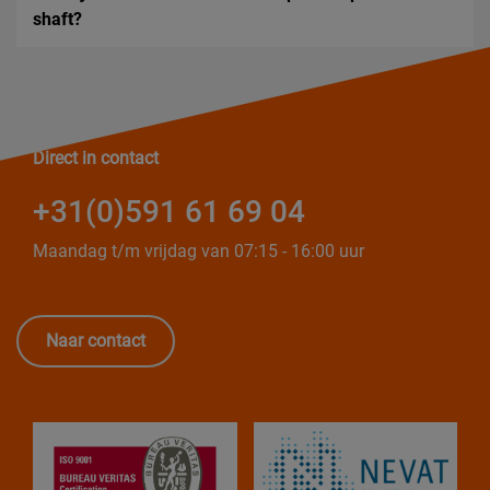
shaft?
Direct in contact
+31(0)591 61 69 04
Maandag t/m vrijdag van 07:15 - 16:00 uur
Naar contact