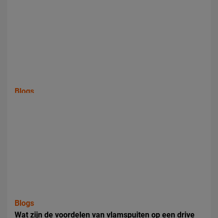
Blogs
In welke industrieën wordt CNC slijpen toegepast?
Blogs
Wat zijn de voordelen van vlamspuiten op een drive