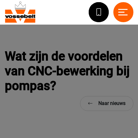
Wat zijn de voordelen
van CNC-bewerking bij
pompas?
Naar nieuws