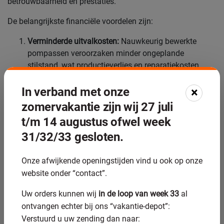
betrouwbaarheid en prestaties.
De belangrijkste financiële voordelen zijn:
Verminderde uitvalkosten:
Nauwkeurig bewerkte
pompassen veroorzaken minder ongeplande
stilstand, wat productieverlies en reparatiekosten
voorkomt.
Langere onderhoudsintervallen:
Hogere precisie leidt
In verband met onze
×
tot minder slijtage, waardoor onderhoudsbeurten
zomervakantie zijn wij 27 juli
minder frequent nodig zijn.
t/m 14 augustus ofwel week
Energiebesparingen:
Perfecte pasvorm en gladde
31/32/33 gesloten.
oppervlakken reduceren wrijving en verlagen het
energieverbruik van pompsystemen.
Onze afwijkende openingstijden vind u ook op onze
Lagere voorraadkosten:
Consistente kwaliteit
website onder “contact”.
vermindert de noodzaak voor reserveonderdelen en
noodvoorraden.
Uw orders kunnen wij
in de loop van week 33
al
Voor bedrijven die afhankelijk zijn van kritieke
ontvangen echter bij ons “vakantie-depot”:
pompsystemen kunnen deze besparingen oplopen tot
Verstuurd u uw zending dan naar: