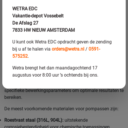
tienduizenden euro’s per jaar. De investering in CNC-
WETRA EDC
bewerking wordt vaak binnen het eerste jaar terugverdiend
Vakantie-depot Vossebelt
door de verbeterde systeembetrouwbaarheid.
De Afslag 27
Welke materialen kunnen
7833 HW NIEUW AMSTERDAM
met CNC worden bewerkt
U kunt ook Wetra EDC opdracht geven de zending
bij u af te halen via
orders@wetra.nl
/
0591-
voor pompassen?
575252
.
CNC-machines kunnen vrijwel alle materialen bewerken die
Wetra brengt het dan maandagochtend 17
worden gebruikt voor pompassen, waaronder roestvast
augustus voor 8:00 uur ’s ochtends bij ons.
staal, koolstofstaal, brons, messing, titanium en
verschillende kunststoffen. Elke materiaalsoort vereist
specifieke bewerkingsparameters om optimale resultaten te
bereiken.
De meest voorkomende materialen voor pompassen zijn:
Roestvast staal (316L, 904L):
uitstekende
corrosiebestendigheid voor chemische toepassingen