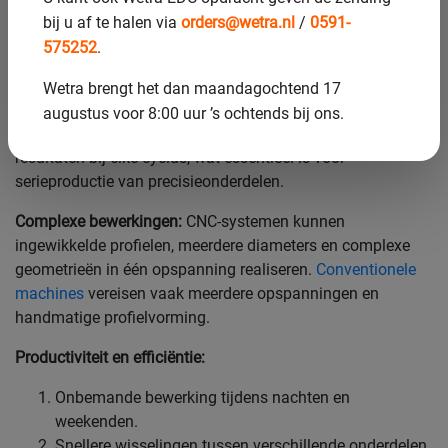
operators.
bij u af te halen via
orders@wetra.nl
/
0591-
De belangrijkste voordelen van CNC-technologie:
575252
.
Nauwkeurigheid en herhaalbaarheid:
CNC-machines
Wetra brengt het dan maandagochtend 17
elimineren menselijke variaties en kunnen toleranties
augustus voor 8:00 uur ’s ochtends bij ons.
consistent herhalen. Programma’s zorgen voor identieke
resultaten bij elke cyclus, wat essentieel is voor
serieproductie van precisieonderdelen.
Complexe bewerkingen:
CNC-systemen kunnen
ingewikkelde profielen, meerdere diameters en complexe
geometrieën in één opspanning realiseren.
Conventionele
machines
vereisen vaak meerdere opspanningen en
handmatige profielvorming.
Productiviteit en efficiëntie:
Onbemande bewerking tijdens nachten en
weekenden.
Snellere wisselingen tussen verschillende onderdelen.