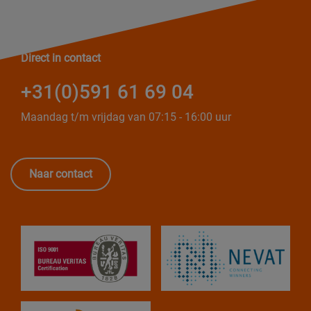
Direct in contact
+31(0)591 61 69 04
Maandag t/m vrijdag van 07:15 - 16:00 uur
Naar contact