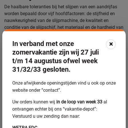
De haalbare toleranties bij het slijpen van een aandrijfas
worden bepaald door vijf hoofdfactoren: de stijfheid en
nauwkeurigheid van de slijpmachine, de kwaliteit en
conditie van de slijpschijf, het materiaal en de hardheid van
de as, de thermische stabiliteit van de productieomgeving
en de nauwkeurigheid van het meetproces tijdens en na het
In verband met onze
×
slijpen.
zomervakantie zijn wij 27 juli
Materiaal en hardheid spelen een grote rol. Een geharde
t/m 14 augustus ofwel week
stalen aandrijfas met een hardheid van 60 HRC gedraagt
31/32/33 gesloten.
zich anders onder de slijpschijf dan een genitreerde as of
een as van roestvast staal. Gehard materiaal geeft
Onze afwijkende openingstijden vind u ook op onze
doorgaans een betere maatnauwkeurigheid na het slijpen,
website onder “contact”.
omdat het minder vervormt onder de slijpkracht.
Ongelijkmatige hardheid door onvolledige
Uw orders kunnen wij
in de loop van week 33
al
warmtebehandeling kan echter lokale afwijkingen
ontvangen echter bij ons “vakantie-depot”:
veroorzaken die moeilijk te corrigeren zijn.
Verstuurd u uw zending dan naar:
Thermische effecten zijn bij nauw tolerante
WETRA EDC