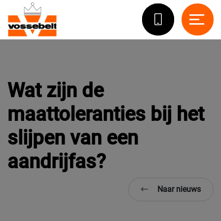
Wat zijn de
maattoleranties bij het
slijpen van een
aandrijfas?
Naar nieuws