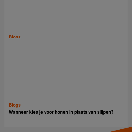
Blogs
Welke meetinstrumenten gebruik je voor precisie?
Blogs
Wanneer kies je voor honen in plaats van slijpen?