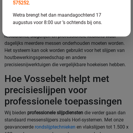
messen en specialistische snijwerktuigen. De verbeterde
575252
.
stabiliteit en nauwkeurigheid zijn essentieel bij het
Wetra brengt het dan maandagochtend 17
onderhouden van dure messen.
augustus voor 8:00 uur ’s ochtends bij ons.
Specifieke toepassingsgebieden waar Horl 3 uitblinkt, zijn
restaurants, slagerijen en professionele keukens waar
dagelijks meerdere messen onderhouden moeten worden.
Het systeem kan ook worden gebruikt voor het slijpen van
houtbewerkingsgereedschap en andere
precisiesnijwerktuigen die vergelijkbare hoekeisen hebben.
Hoe Vossebelt helpt met
precisieslijpen voor
professionele toepassingen
Wij bieden
professionele slijpdiensten
die verder gaan dan
standaard messenslijpers zoals Horl-systemen. Met onze
geavanceerde
rondslijptechnieken
en vlakslijpen tot 1.500 x