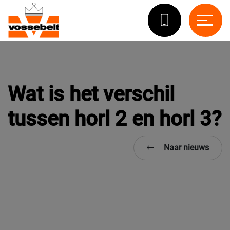
Wat is het verschil
tussen horl 2 en horl 3?
Naar nieuws