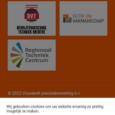
© 2022 Vossebelt precisiebewerking b.v.
Algemene Voorwaarden
Privacy verklaring
Wij gebruiken cookies om uw website ervaring zo prettig
mogelijk te maken.
Website Webba