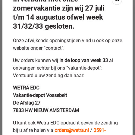
stabiliteit
zomervakantie zijn wij 27 juli
Duurzamere oppervlaktebehandeling tegen corrosie
t/m 14 augustus ofwel week
Verbeterde compatibiliteit met verschillende
31/32/33 gesloten.
slijpstenen
Voor welke toepassingen is
Onze afwijkende openingstijden vind u ook op onze
website onder “contact”.
Horl 2 versus Horl 3 het
Uw orders kunnen wij
in de loop van week 33
al
meest geschikt?
ontvangen echter bij ons “vakantie-depot”:
Horl 2 is
geschikt voor hobbymatig gebruik
en occasioneel
Verstuurd u uw zending dan naar:
messenslijpen. Het biedt voldoende functionaliteit voor
WETRA EDC
thuiskoks die hun keukenmessen scherp willen houden. De
Vakantie-depot Vossebelt
beperktere hoekopties zijn voor de meeste huishoudelijke
De Afslag 27
toepassingen toereikend.
7833 HW NIEUW AMSTERDAM
Horl 3 is daarentegen ideaal voor professionele koks,
U kunt ook Wetra EDC opdracht geven de zending
messenverzamelaars en intensieve gebruikers. De extra
bij u af te halen via
orders@wetra.nl
/
0591-
17°-hoek maakt het systeem geschikt voor Japanse