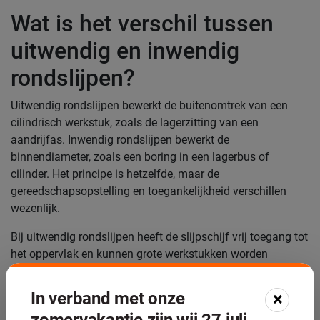
Wat is het verschil tussen
uitwendig en inwendig
rondslijpen?
Uitwendig rondslijpen bewerkt de buitenomtrek van een
cilindrisch werkstuk, zoals de lagerzitting van een
aandrijfas. Inwendig rondslijpen bewerkt de
binnendiameter, zoals een boring in een lagerbus of
cilinder. Het principe is hetzelfde, maar de
gereedschapsopstelling en toegankelijkheid verschillen
wezenlijk.
Bij uitwendig rondslijpen heeft de slijpschijf vrij toegang tot
het oppervlak en kunnen grote werkstukken worden
bewerkt. Bij inwendig rondslijpen moet de slijpspil in de
boring passen, wat de diameter van de slijpschijf beperkt.
In verband met onze
×
Kleinere slijpschijven draaien met hogere omtreksnelheden