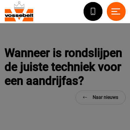
Wanneer is rondslijpen
de juiste techniek voor
een aandrijfas?
Naar nieuws