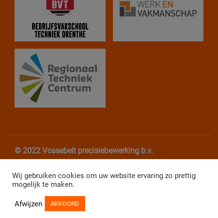
© 2022 Vossebelt precisiebewerking b.v.
Algemene Voorwaarden
Privacy verklaring
Wij gebruiken cookies om uw website ervaring zo prettig
mogelijk te maken.
Website Webba
Afwijzen
AKKOORD