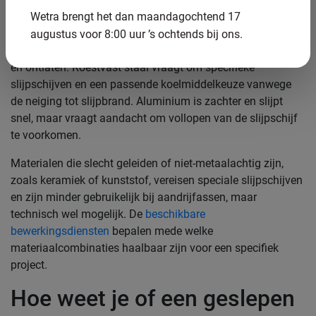
herstellen.
Wetra brengt het dan maandagochtend 17
Voor aandrijfassen worden veelgebruikte materialen zoals
augustus voor 8:00 uur ’s ochtends bij ons.
42CrMo4 of 16MnCr5 routinematig geslepen na het harden
en ontlaten. Roestvast staal vraagt om specifieke
slijpschijven en een passende koelmiddelkeuze vanwege
de neiging tot slijpbrand. Aluminium is zachter en slijpt
snel, maar vraagt aandacht om vollopen van de slijpschijf
te voorkomen.
Materialen die slecht geleiden of niet-metaalachtig zijn,
zoals keramiek of kunststof, vereisen speciale slijpschijven
en zijn minder gebruikelijk bij aandrijfassen, maar
technisch wel mogelijk. De
beschikbare
bewerkingsdiensten
bepalen mede welke
materiaalcombinaties haalbaar zijn voor een specifiek
project.
Hoe weet je of een geslepen