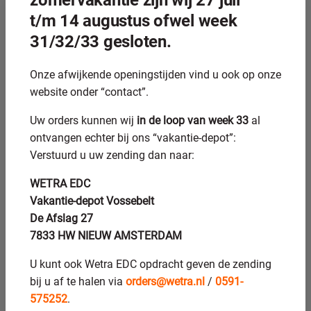
zomervakantie zijn wij 27 juli
om het slijpproces effectief te houden, maar de lagere
t/m 14 augustus ofwel week
stijfheid van de spil vraagt om een zorgvuldige instelling.
31/32/33 gesloten.
Voor een aandrijfas is uitwendig rondslijpen het meest
relevant: de lagerzittingen, afdichtingsvlakken en
Onze afwijkende openingstijden vind u ook op onze
koppelingsgedeelten zitten aan de buitenkant. Inwendig
website onder “contact”.
rondslijpen komt in beeld bij de bijbehorende onderdelen,
zoals lagerhuizen of koppelstukken met een nauwkeurige
Uw orders kunnen wij
in de loop van week 33
al
boring.
ontvangen echter bij ons “vakantie-depot”:
Verstuurd u uw zending dan naar:
Welke materialen zijn
geschikt voor rondslijpen?
WETRA EDC
Vakantie-depot Vossebelt
Rondslijpen is toepasbaar op vrijwel alle metalen, inclusief
De Afslag 27
gehard staal, ongelegeerd constructiestaal, roestvast staal,
7833 HW NIEUW AMSTERDAM
gietijzer, aluminium en hardmetaal. De keuze van de
U kunt ook Wetra EDC opdracht geven de zending
slijpschijf wordt aangepast aan het materiaal. Geharde
bij u af te halen via
orders@wetra.nl
/
0591-
staalsoorten worden het meest geslepen, omdat slijpen na
575252
.
het harden de enige manier is om maatnauwkeurigheid te