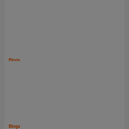
Blogs
Hoe verschilt CNC slijpen van conventioneel slijpen?
Blogs