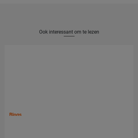
Ook interessant om te lezen
Blogs
Waar kan ik iets laten rondslijpen?