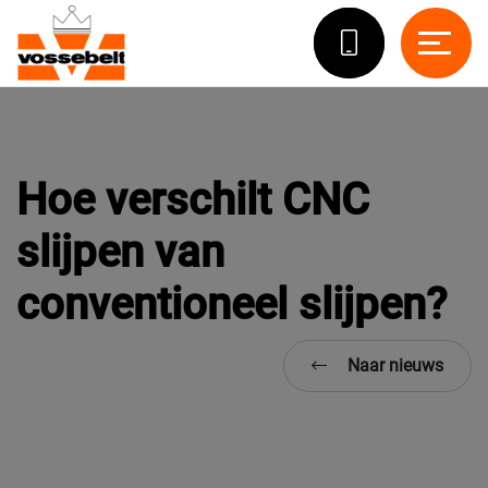
Hoe verschilt CNC
slijpen van
conventioneel slijpen?
Naar nieuws