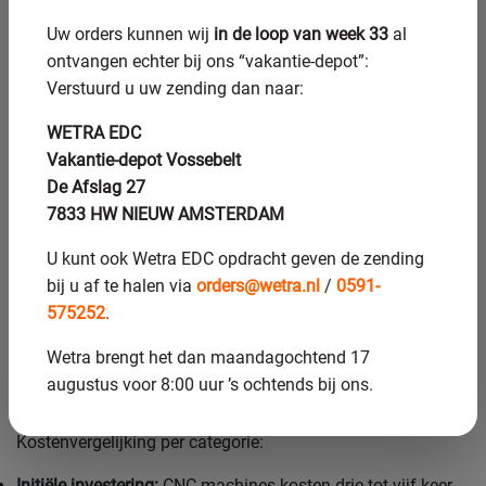
meetsystemen. Deze controleren continu de afmetingen en
Uw orders kunnen wij
in de loop van week 33
al
voeren realtime correcties uit voor optimale resultaten.
ontvangen echter bij ons “vakantie-depot”:
Verstuurd u uw zending dan naar:
Hoe beïnvloedt de keuze
WETRA EDC
tussen CNC-slijpen en
Vakantie-depot Vossebelt
conventioneel slijpen de
De Afslag 27
7833 HW NIEUW AMSTERDAM
kosten?
U kunt ook Wetra EDC opdracht geven de zending
De kostenstructuur verschilt aanzienlijk tussen beide
bij u af te halen via
orders@wetra.nl
/
0591-
methoden. CNC-slijpen kent hogere initiële kosten door
575252
.
machine-investeringen en programmering, maar lagere
operationele kosten per stuk bij grotere series.
Wetra brengt het dan maandagochtend 17
Conventioneel slijpen heeft lagere opstartkosten, maar
augustus voor 8:00 uur ’s ochtends bij ons.
hogere arbeidskosten per werkstuk.
Kostenvergelijking per categorie:
Initiële investering:
CNC-machines kosten drie tot vijf keer