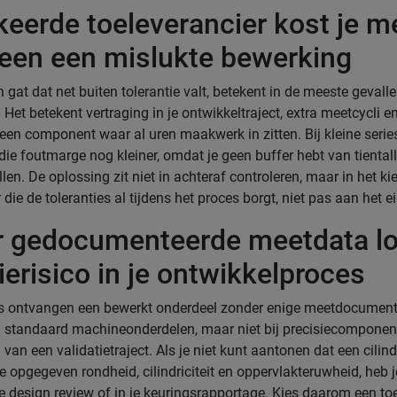
keerde toeleverancier kost je m
leen een mislukte bewerking
h gat dat net buiten tolerantie valt, betekent in de meeste gevalle
Het betekent vertraging in je ontwikkeltraject, extra meetcycli 
een component waar al uren maakwerk in zitten. Bij kleine serie
 die foutmarge nog kleiner, omdat je geen buffer hebt van tienta
llen. De oplossing zit niet in achteraf controleren, maar in het k
 die de toleranties al tijdens het proces borgt, niet pas aan het e
 gedocumenteerde meetdata lo
ierisico in je ontwikkelproces
s ontvangen een bewerkt onderdeel zonder enige meetdocumenta
j standaard machineonderdelen, maar niet bij precisiecomponen
 van een validatietraject. Als je niet kunt aantonen dat een cilin
e opgegeven rondheid, cilindriciteit en oppervlakteruwheid, heb 
je design review of in je keuringsrapportage. Kies daarom een to