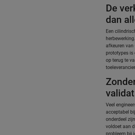
De ver
dan al
Een cilindrisc
herbewerking. 
afkeuren van 
prototypes is
op terug te va
toeleverancier
Zonder
validat
Veel engineer
acceptabel bi
onderdeel zijn
voldoet aan d
probleem bij 