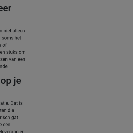
eer
n niet alleen
en soms het
s of
llen stuks om
iezen van een
inde.
op je
tie. Dat is
ten die
drisch gat
je een
eleverancier