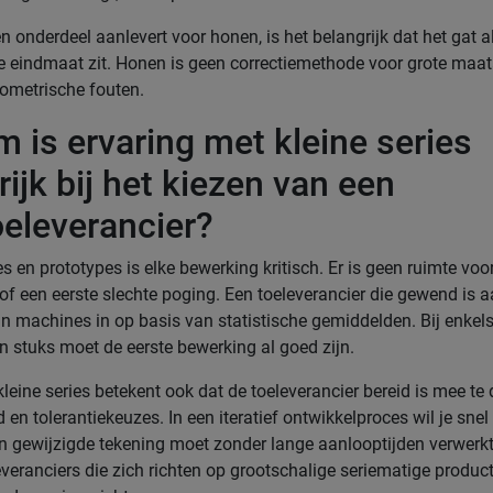
 onderdeel aanlevert voor honen, is het belangrijk dat het gat al
de eindmaat zit. Honen is geen correctiemethode voor grote maa
eometrische fouten.
 is ervaring met kleine series
ijk bij het kiezen van een
eleverancier?
ies en prototypes is elke bewerking kritisch. Er is geen ruimte voo
 of een eerste slechte poging. Een toeleverancier die gewend is a
zijn machines in op basis van statistische gemiddelden. Bij enkels
ien stuks moet de eerste bewerking al goed zijn.
kleine series betekent ook dat de toeleverancier bereid is mee te
en tolerantiekeuzes. In een iteratief ontwikkelproces wil je sne
n gewijzigde tekening moet zonder lange aanlooptijden verwerk
veranciers die zich richten op grootschalige seriematige producti