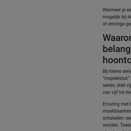
Wanneer je een
mogelijk bij 
of ernstige g
Waarom
belangr
hoonto
Bij kleine ser
“inspeelstuk”
series, stelt 
van vijf tot t
Ervaring met 
maakbaarheid 
schakelen: ee
worden. Toele