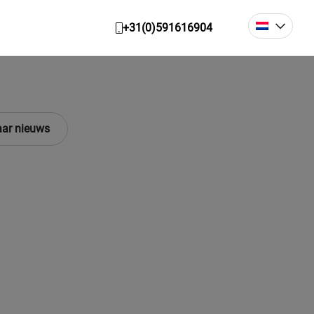
+31(0)591616904
ar nieuws