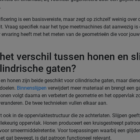
.
ficering is een basisvereiste, maar zegt op zichzelf weinig over 
t. Vraag specifiek naar het type meetmachines dat aanwezig is 
r ervaring heeft met het meten van de geometrieën die voor jou
 het verschil tussen honen en sl
ilindrische gaten?
 en honen zijn beide geschikt voor cilindrische gaten, maar dien
 doelen.
Binnenslijpen
verwijdert meer materiaal en brengt een g
Honen volgt daarna en verbetert de geometrie en het oppervlak 
 veranderen. De twee technieken vullen elkaar aan.
it ook in de oppervlaktestructuur die ze achterlaten. Slijpen geeft
llekeurig oppervlak. Honen produceert een kruisgestreept patro
voor smeermiddelretentie. Voor toepassingen waarbij een glijde
et gat beweegt, is dat patroon functioneel relevant.