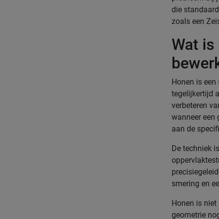
die standaard
zoals een Ze
Wat is
bewer
Honen is een 
tegelijkertijd
verbeteren va
wanneer een g
aan de specif
De techniek is
oppervlaktestr
precisiegeleid
smering en e
Honen is niet
geometrie nog