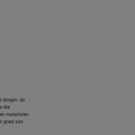
e dingen: de
m die
 en materialen
 er goed aan