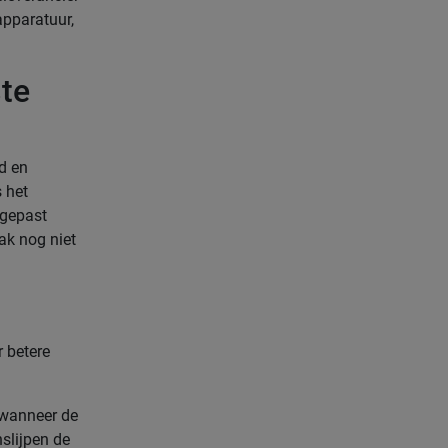
apparatuur,
ste
d en
s het
egepast
ak nog niet
r betere
 wanneer de
slijpen de