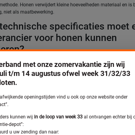
thode. Honen verwijdert kleine hoeveelheden materiaal en is 
, niet als maatbewerking.
technische specificaties moet 
erancier voor honen kunnen
deren?
ncier voor het honen van cilinders moet minimaal kunnen garan
verband met onze zomervakantie zijn wij
rvlakteruwheid (Ra-waarde), de rondheidsafwijking, de cilindrici
juli t/m 14 augustus ofwel week 31/32/33
en de opgegeven tolerantie. Voor hightech toepassingen liggen
loten.
in het micrometer- of submicrometerbereik.
 selecteren van een toeleverancier altijd naar de machinemogeli
afwijkende openingstijden vind u ook op onze website onder
aximale afmetingen die verwerkt kunnen worden. Niet elke toel
act”.
hinepark om zowel kleine bussen als grotere cilinders te honen.
om te bespreken zijn:
ders kunnen wij
in de loop van week 33
al ontvangen echter bij 
ntie-depot”:
ppervlakteruwheid (Ra-waarden, Rz-waarden)
uurd u uw zending dan naar: