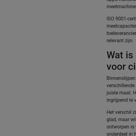
meetmachine
ISO 9001-certi
meetcapacitei
toeleverancie
relevant zijn.
Wat is
voor c
Binnenslijpen
verschillende
juiste maat. 
ingrijpend te
Het verschil z
glad, maar wi
ontworpen is 
onderdeel in h