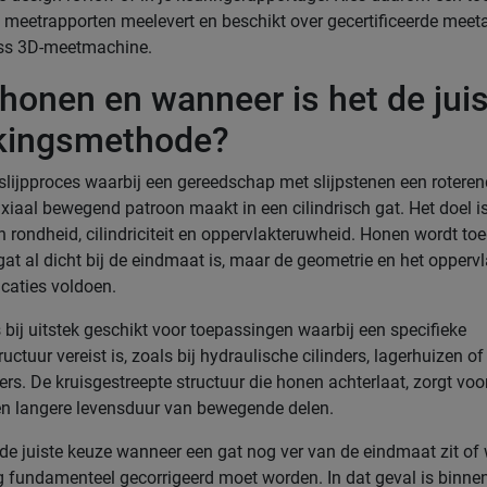
 meetrapporten meelevert en beschikt over gecertificeerde meet
iss 3D-meetmachine.
 honen en wanneer is het de jui
kingsmethode?
slijpproces waarbij een gereedschap met slijpstenen een roteren
 axiaal bewegend patroon maakt in een cilindrisch gat. Het doel i
n rondheid, cilindriciteit en oppervlakteruwheid. Honen wordt to
at al dicht bij de eindmaat is, maar de geometrie en het oppervl
icaties voldoen.
 bij uitstek geschikt voor toepassingen waarbij een specifieke
uctuur vereist is, zoals bij hydraulische cilinders, lagerhuizen of
ers. De kruisgestreepte structuur die honen achterlaat, zorgt voo
en langere levensduur van bewegende delen.
 de juiste keuze wanneer een gat nog ver van de eindmaat zit of
 fundamenteel gecorrigeerd moet worden. In dat geval is binnen