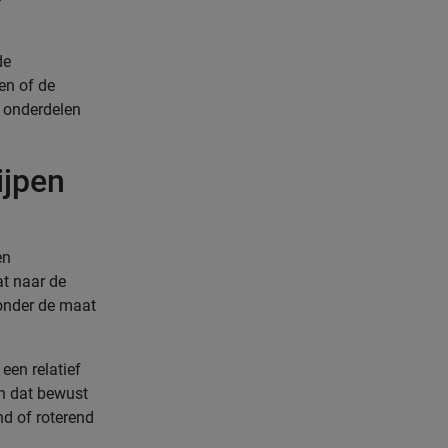
de
en of de
w onderdelen
ijpen
en
at naar de
zonder de maat
 een relatief
on dat bewust
nd of roterend