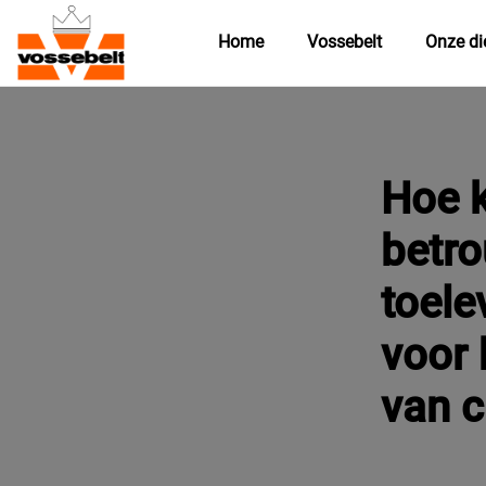
Home
Vossebelt
Onze di
Hoe k
betr
toele
voor 
van c