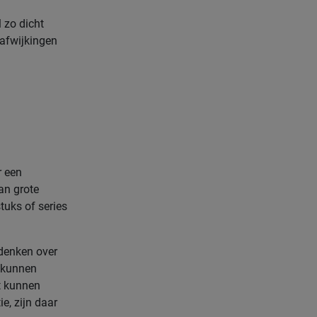
 zo dicht
tafwijkingen
r een
an grote
tuks of series
 denken over
l kunnen
t kunnen
e, zijn daar