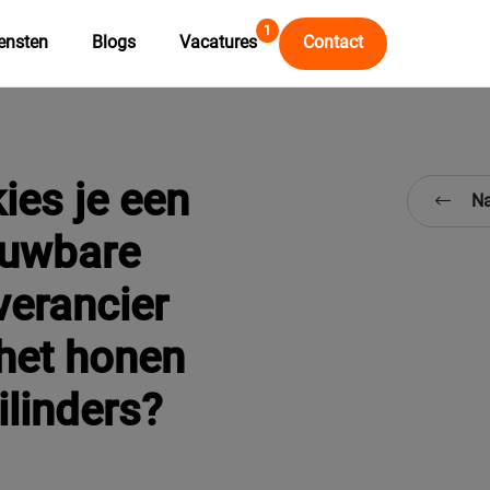
1
ensten
Blogs
Vacatures
Contact
ies je een
Na
ouwbare
verancier
het honen
ilinders?