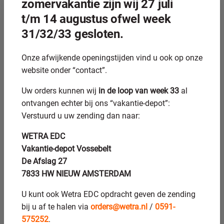
zomervakantie zijn wij 27 juli
geometrie en oppervlaktestructuur.
t/m 14 augustus ofwel week
Bij
CNC-rondslijpen
bewerkt het gereedschap het oppervlak
31/32/33 gesloten.
met een roterende beweging in één richting. Bij honen
beweegt de honkop zowel roterend als axiaal, wat de
Onze afwijkende openingstijden vind u ook op onze
karakteristieke kruisstreepstructuur oplevert. Die structuur
website onder “contact”.
is functioneel, niet slechts esthetisch: ze zorgt voor betere
smeerfilmretentie en een langere levensduur van het
Uw orders kunnen wij
in de loop van week 33
al
onderdeel.
ontvangen echter bij ons “vakantie-depot”:
Slijpen wordt ingezet voor de grove en middenfase van
Verstuurd u uw zending dan naar:
maatbewerking. Honen volgt daarna en corrigeert wat
WETRA EDC
slijpen niet kan bereiken: de combinatie van extreme
Vakantie-depot Vossebelt
rondheid, cilindriciteit en een specifieke oppervlaktetextuur.
De Afslag 27
De twee technieken vullen elkaar aan en worden in de
7833 HW NIEUW AMSTERDAM
praktijk vaak in deze volgorde toegepast.
Voor welke materialen en
U kunt ook Wetra EDC opdracht geven de zending
bij u af te halen via
orders@wetra.nl
/
0591-
toepassingen is honen
575252
.