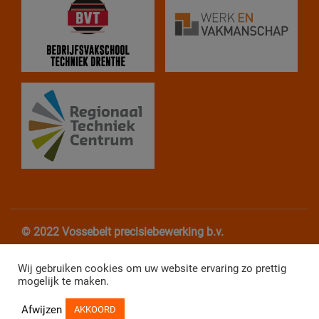
© 2022 Vossebelt precisiebewerking b.v.
Algemene Voorwaarden
Privacy verklaring
Wij gebruiken cookies om uw website ervaring zo prettig
mogelijk te maken.
Website Webba
Afwijzen
AKKOORD