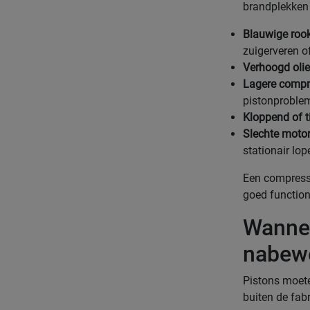
brandplekken o
Blauwige rook 
zuigerveren o
Verhoogd olie
Lagere compr
pistonproble
Kloppend of t
Slechte motor
stationair lop
Een compressi
goed function
Wannee
nabew
Pistons moet
buiten de fab