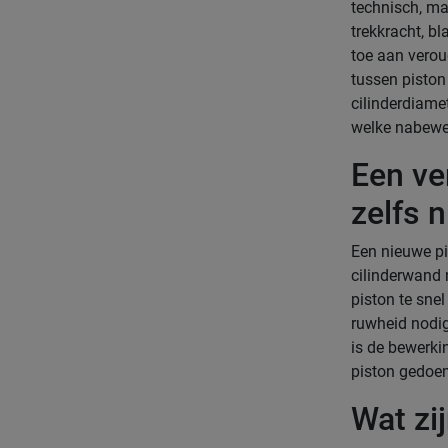
technisch, ma
trekkracht, bl
toe aan verou
tussen piston
cilinderdiame
welke nabewer
Een ve
zelfs 
Een nieuwe pi
cilinderwand n
piston te snel
ruwheid nodig,
is de bewerki
piston gedoem
Wat zi