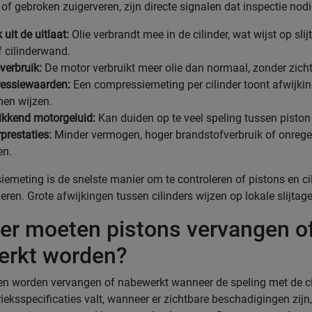
f gebroken zuigerveren, zijn directe signalen dat inspectie nodi
uit de uitlaat:
Olie verbrandt mee in de cilinder, wat wijst op sli
f cilinderwand.
verbruik:
De motor verbruikt meer olie dan normaal, zonder zicht
essiewaarden:
Een compressiemeting per cilinder toont afwijkin
men wijzen.
ikkend motorgeluid:
Kan duiden op te veel speling tussen piston 
prestaties:
Minder vermogen, hoger brandstofverbruik of onreg
en.
emeting is de snelste manier om te controleren of pistons en ci
eren. Grote afwijkingen tussen cilinders wijzen op lokale slijtag
r moeten pistons vervangen o
erkt worden?
en worden vervangen of nabewerkt wanneer de speling met de c
rieksspecificaties valt, wanneer er zichtbare beschadigingen zijn