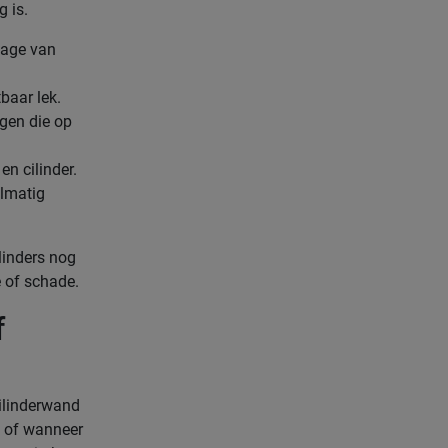
g is.
jtage van
baar lek.
gen die op
en cilinder.
elmatig
linders nog
e of schade.
f
ilinderwand
, of wanneer