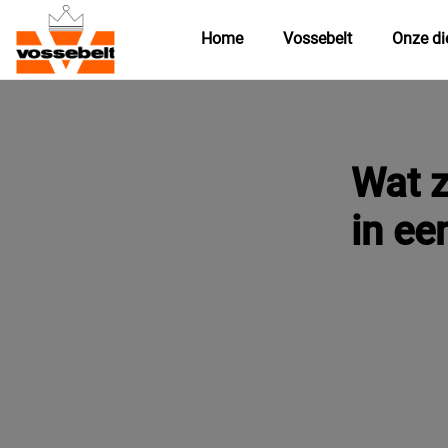
Home
Vossebelt
Onze di
Wat z
in ee