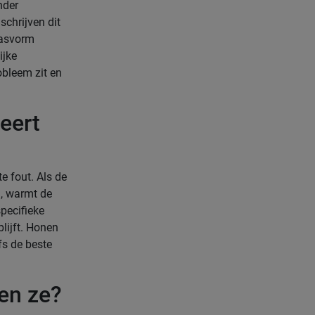
nder
schrijven dit
 pasvorm
ijke
obleem zit en
eert
e fout. Als de
d, warmt de
specifieke
blijft. Honen
fs de beste
oen ze?