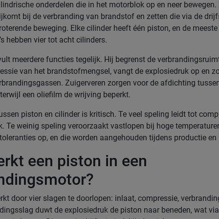
cilindrische onderdelen die in het motorblok op en neer bewegen
ijkomt bij de verbranding van brandstof en zetten die via de drij
roterende beweging. Elke cilinder heeft één piston, en de meeste
 hebben vier tot acht cilinders.
ult meerdere functies tegelijk. Hij begrenst de verbrandingsruimt
ssie van het brandstofmengsel, vangt de explosiedruk op en zo
rbrandingsgassen. Zuigerveren zorgen voor de afdichting tussen
terwijl een oliefilm de wrijving beperkt.
sen piston en cilinder is kritisch. Te veel speling leidt tot comp
ik. Te weinig speling veroorzaakt vastlopen bij hoge temperature
toleranties op, en die worden aangehouden tijdens productie en r
rkt een piston in een
ndingsmotor?
kt door vier slagen te doorlopen: inlaat, compressie, verbranding
ndingsslag duwt de explosiedruk de piston naar beneden, wat via