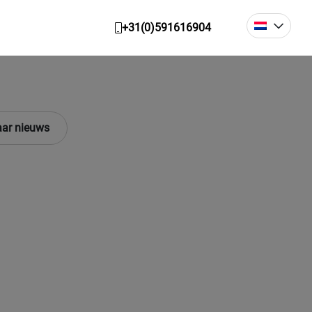
+31(0)591616904
ar nieuws