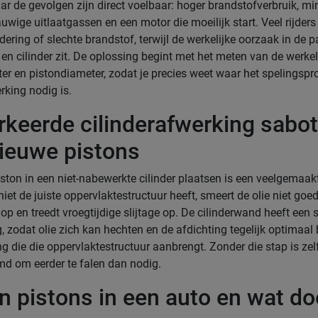
ar de gevolgen zijn direct voelbaar: hoger brandstofverbruik, mi
auwige uitlaatgassen en een motor die moeilijk start. Veel rijders 
dering of slechte brandstof, terwijl de werkelijke oorzaak in de
 en cilinder zit. De oplossing begint met het meten van de werkel
ter en pistondiameter, zodat je precies weet waar het spelingspr
king nodig is.
rkeerde cilinderafwerking sabot
nieuwe pistons
ston in een niet-nabewerkte cilinder plaatsen is een veelgemaakt
iet de juiste oppervlaktestructuur heeft, smeert de olie niet goe
 op en treedt vroegtijdige slijtage op. De cilinderwand heeft een 
 zodat olie zich kan hechten en de afdichting tegelijk optimaal 
ng die die oppervlaktestructuur aanbrengt. Zonder die stap is zel
d om eerder te falen dan nodig.
jn pistons in een auto en wat d