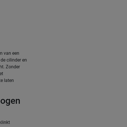
en van een
de cilinder en
ht. Zonder
et
te laten
mogen
klinkt