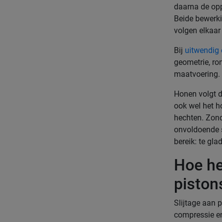
daarna de opp
Beide bewerki
volgen elkaar
Bij
uitwendig 
geometrie, ro
maatvoering.
Honen volgt d
ook wel het h
hechten. Zond
onvoldoende s
bereik: te gla
Hoe he
piston
Slijtage aan p
compressie en