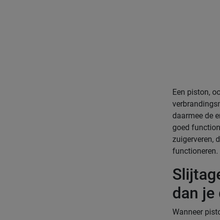
Een piston, o
verbrandingsm
daarmee de e
goed function
zuigerveren, d
functioneren.
Slijta
dan je
Wanneer pisto