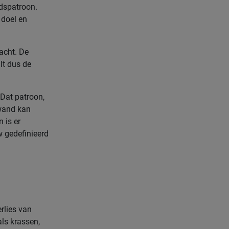
idspatroon.
 doel en
acht. De
lt dus de
 Dat patroon,
 wand kan
 is er
w gedefinieerd
erlies van
als krassen,