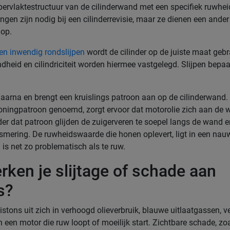
ervlaktestructuur van de cilinderwand met een specifiek ruwhe
ngen zijn nodig bij een cilinderrevisie, maar ze dienen een ander
 op.
en inwendig rondslijpen
wordt de cilinder op de juiste maat gebr
ndheid en cilindriciteit worden hiermee vastgelegd. Slijpen bepaa
aarna en brengt een kruislings patroon aan op de cilinderwand.
oningpatroon genoemd, zorgt ervoor dat motorolie zich aan de
er dat patroon glijden de zuigerveren te soepel langs de wand en
mering. De ruwheidswaarde die honen oplevert, ligt in een nau
d is net zo problematisch als te ruw.
rken je slijtage of schade aan
s?
istons uit zich in verhoogd olieverbruik, blauwe uitlaatgassen, v
 een motor die ruw loopt of moeilijk start. Zichtbare schade, zo