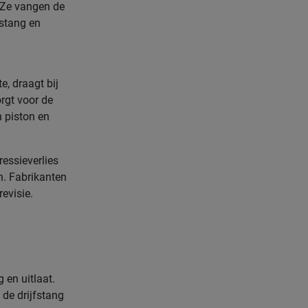
. Ze vangen de
fstang en
e, draagt bij
rgt voor de
 piston en
ressieverlies
n. Fabrikanten
evisie.
 en uitlaat.
 de drijfstang