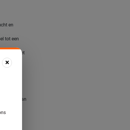
ucht en
l tot een
e piston met
×
 via het
r die 3.000
t. De
sen stelt aan
ons