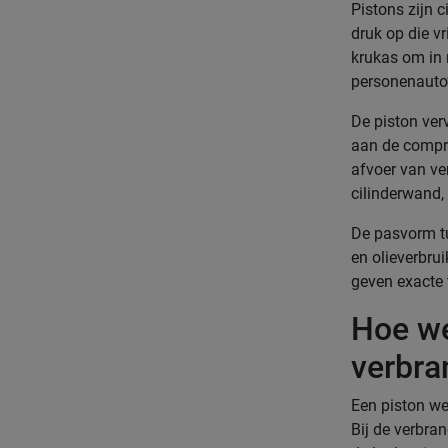
Pistons zijn 
druk op die vr
krukas om in 
personenauto’s
De piston verv
aan de compre
afvoer van ve
cilinderwand, 
De pasvorm tus
en olieverbru
geven exacte 
Hoe we
verbra
Een piston wer
Bij de verbra