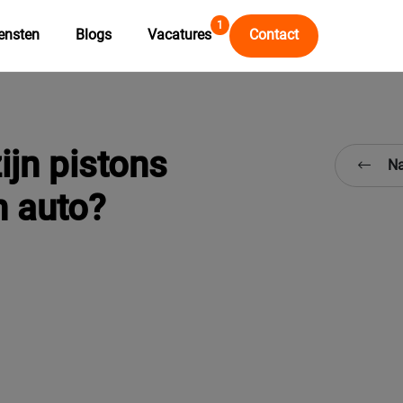
1
ensten
Blogs
Vacatures
Contact
ijn pistons
Na
n auto?