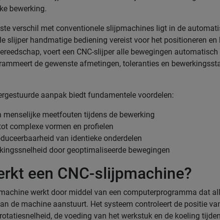
elke bewerking.
kste verschil met conventionele slijpmachines ligt in de automat
ele slijper handmatige bediening vereist voor het positioneren e
ereedschap, voert een CNC-slijper alle bewegingen automatisch 
rammeert de gewenste afmetingen, toleranties en bewerkingssta
rgestuurde aanpak biedt fundamentele voordelen:
n menselijke meetfouten tijdens de bewerking
tot complexe vormen en profielen
oduceerbaarheid van identieke onderdelen
kingssnelheid door geoptimaliseerde bewegingen
rkt een CNC-slijpmachine?
pmachine werkt door middel van een computerprogramma dat al
n de machine aanstuurt. Het systeem controleert de positie va
e rotatiesnelheid, de voeding van het werkstuk en de koeling tijde