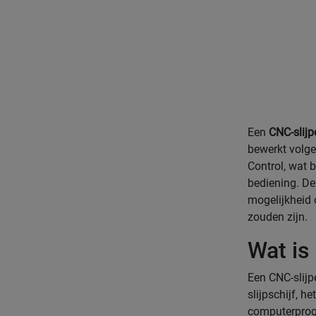
Een
CNC-slijp
bewerkt volg
Control, wat 
bediening. De
mogelijkheid 
zouden zijn.
Wat is
Een CNC-slijp
slijpschijf, 
computerprogr