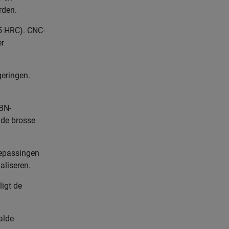
rden.
65 HRC). CNC-
er
geringen.
BN-
 de brosse
oepassingen
aliseren.
igt de
alde