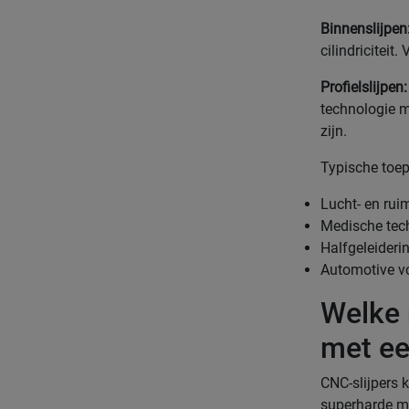
Binnenslijpen
cilindricitei
Profielslijpen:
technologie m
zijn.
Typische toep
Lucht- en rui
Medische tec
Halfgeleiderin
Automotive v
Welke 
met ee
CNC-slijpers 
superharde ma