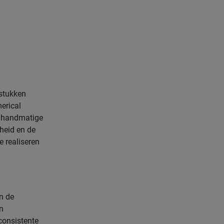
stukken
erical
r handmatige
rheid en de
 realiseren
n de
n
consistente