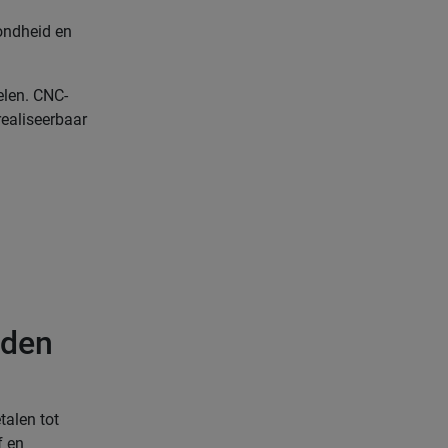
ondheid en
elen. CNC-
ealiseerbaar
rden
talen tot
f en