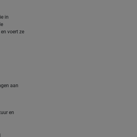
e in
de
 en voert ze
ingen aan
tuur en
n