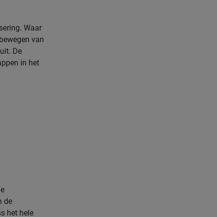
isering. Waar
n bewegen van
uit. De
ppen in het
le
n de
ns het hele