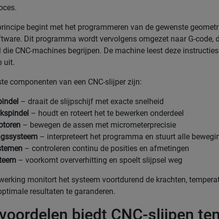
oces.
rincipe begint met het programmeren van de gewenste geometri
ware. Dit programma wordt vervolgens omgezet naar G-code, 
 die CNC-machines begrijpen. De machine leest deze instructies
 uit.
ste componenten van een CNC-slijper zijn:
indel
– draait de slijpschijf met exacte snelheid
kspindel
– houdt en roteert het te bewerken onderdeel
otoren
– bewegen de assen met micrometerprecisie
ngssysteem
– interpreteert het programma en stuurt alle beweg
stemen
– controleren continu de posities en afmetingen
steem
– voorkomt oververhitting en spoelt slijpsel weg
werking monitort het systeem voortdurend de krachten, tempera
 optimale resultaten te garanderen.
voordelen biedt CNC-slijpen te