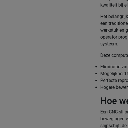
kwaliteit bij 
Het belangrij
een tradition
werkstuk en g
operator prog
systeem.
Deze compute
Eliminatie va
Mogelijkheid 
Perfecte repr
Hogere bewer
Hoe we
Een CNC-slij
bewegingen va
slijpschijf, d