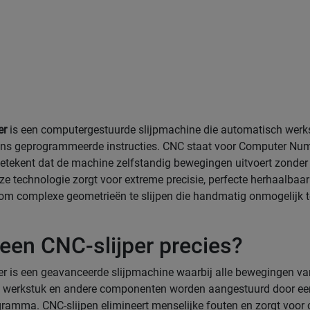
er
is een computergestuurde slijpmachine die automatisch werk
ens geprogrammeerde instructies. CNC staat voor Computer Num
betekent dat de machine zelfstandig bewegingen uitvoert zonde
ze technologie zorgt voor extreme precisie, perfecte herhaalbaa
om complexe geometrieën te slijpen die handmatig onmogelijk te
 een CNC-slijper precies?
er is een geavanceerde slijpmachine waarbij alle bewegingen va
het werkstuk en andere componenten worden aangestuurd door ee
amma. CNC-slijpen elimineert menselijke fouten en zorgt voor 