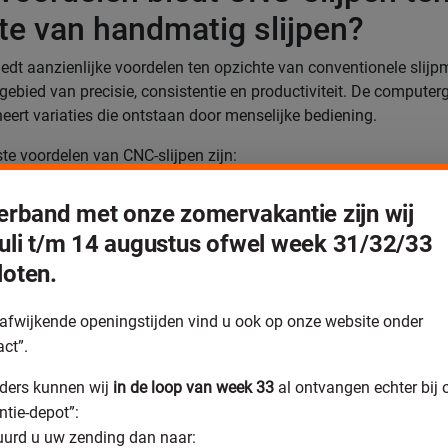
te van handmatig slijpen?
edt aanzienlijke voordelen ten opzichte van conventionele slij
 gebied van precisie, consistentie en productiviteit. De compute
eert variaties die ontstaan door menselijke bediening.
ste voordelen van CNC-slijpen zijn:
auwkeurigheid:
CNC-slijpers bereiken toleranties tot enkele micr
verband met onze zomervakantie zijn wij
ak onmogelijk is. Het systeem compenseert automatisch voor
juli t/m 14 augustus ofwel week 31/32/33
jtage en thermische uitzetting.
loten.
aalbaarheid:
Elk werkstuk wordt identiek bewerkt volgens hetzel
t is cruciaal voor serieproductie, waar alle onderdelen exact de
afwijkende openingstijden vind u ook op onze website onder
 moeten hebben.
act”.
metrieën:
CNC-machines kunnen ingewikkelde vormen, profiele
ders kunnen wij
in de loop van week 33
al ontvangen echter bij 
jpen die handmatig zeer moeilijk of onmogelijk te realiseren zijn
ntie-depot”:
pervlakken of complexe inwendige profielen.
uurd u uw zending dan naar: