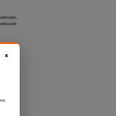
pmethoden,
rgestuurde
ometers, wat
×
fde
zelfde
n en
ons
. Denk aan