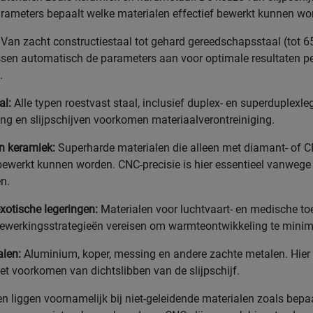
ameters bepaalt welke materialen effectief bewerkt kunnen wo
Van zacht constructiestaal tot gehard gereedschapsstaal (tot 
sen automatisch de parameters aan voor optimale resultaten p
.
al:
Alle typen roestvast staal, inclusief duplex- en superduplexle
ing en slijpschijven voorkomen materiaalverontreiniging.
n keramiek:
Superharde materialen die alleen met diamant- of C
 bewerkt kunnen worden. CNC-precisie is hier essentieel vanwege
n.
xotische legeringen:
Materialen voor luchtvaart- en medische t
bewerkingsstrategieën vereisen om warmteontwikkeling te minim
alen:
Aluminium, koper, messing en andere zachte metalen. Hier l
het voorkomen van dichtslibben van de slijpschijf.
n liggen voornamelijk bij niet-geleidende materialen zoals bepa