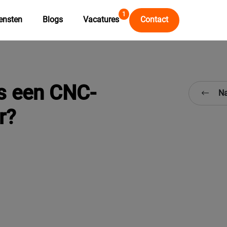
1
ensten
Blogs
Vacatures
Contact
s een CNC-
Na
r?