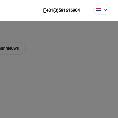
+31(0)591616904
ar nieuws