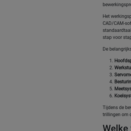
bewerkingspr
Het werkingsp
CAD/CAM-soft
standaardtaal
stap voor stap
De belangrijk
Hoofdsp
Werkstu
Servom
Besturi
Meetsy
Koelsy
Tijdens de be
trillingen om
Welke 