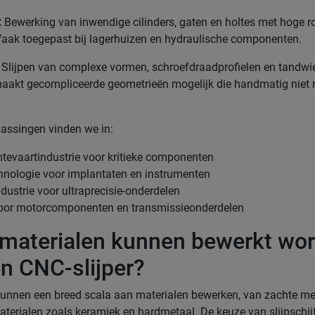
:
Bewerking van inwendige cilinders, gaten en holtes met hoge r
t. Vaak toegepast bij lagerhuizen en hydraulische componenten.
Slijpen van complexe vormen, schroefdraadprofielen en tandwi
aakt gecompliceerde geometrieën mogelijk die handmatig niet r
assingen vinden we in:
mtevaartindustrie voor kritieke componenten
hnologie voor implantaten en instrumenten
dustrie voor ultraprecisie-onderdelen
oor motorcomponenten en transmissieonderdelen
materialen kunnen bewerkt wo
n CNC-slijper?
kunnen een breed scala aan materialen bewerken, van zachte me
terialen zoals keramiek en hardmetaal. De keuze van slijpschij