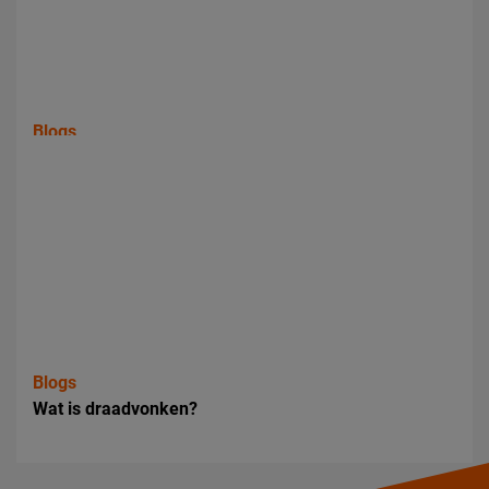
Blogs
Wat gebeurt er als een drive shaft niet op maat is
geslepen?
Blogs
Wat is draadvonken?