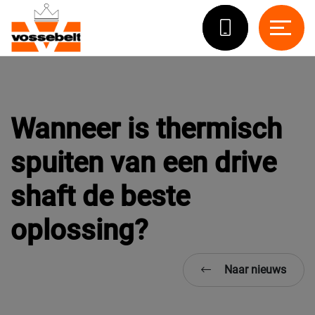
Wanneer is thermisch
spuiten van een drive
shaft de beste
oplossing?
Naar nieuws