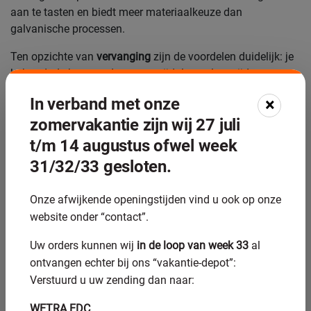
aan te tasten en biedt meer materiaalkeuze dan
galvanische processen.
Ten opzichte van
vervanging
zijn de voordelen duidelijk: je
behoudt de bestaande as, vermijdt lange levertijden en
betaalt alleen voor het herstel van de aangetaste zones. Bij
In verband met onze
×
speciale of grote assen is het kostenverschil aanzienlijk.
zomervakantie zijn wij 27 juli
Ten opzichte van
hardchroom
heeft thermisch spuiten
t/m 14 augustus ofwel week
meerdere praktische voordelen. Hardchroom is een
31/32/33 gesloten.
galvanisch proces dat werkt met hexavalent chroom, een
stof die in de Europese Unie steeds strenger wordt
Onze afwijkende openingstijden vind u ook op onze
gereguleerd en waarvoor vergunningen steeds moeilijker te
website onder “contact”.
verkrijgen zijn. Thermisch spuiten werkt zonder dit
problematische proces, biedt een bredere materiaalkeuze
Uw orders kunnen wij
in de loop van week 33
al
en kan dikkere lagen aanbrengen wanneer dat nodig is bij
ontvangen echter bij ons “vakantie-depot”:
ernstigere slijtage.
Verstuurd u uw zending dan naar:
Hoe verloopt het thermisch
WETRA EDC