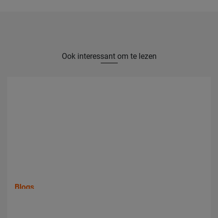
Ook interessant om te lezen
Blogs
Welke certificeringen zijn belangrijk voor pompas?