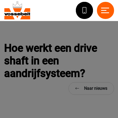
Hoe werkt een drive
shaft in een
aandrijfsysteem?
Naar nieuws