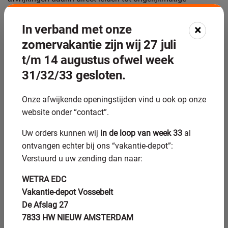
lagerbelasting.
In verband met onze
×
Voor hoogwaardige toepassingen in de
zomervakantie zijn wij 27 juli
halfgeleiderindustrie, medische technologie of lucht- en
ruimtevaart kunnen de eisen nog strenger zijn: toleranties
t/m 14 augustus ofwel week
in het submicrometerbereik en oppervlaktewaarden onder
31/32/33 gesloten.
Ra 0,2 micrometer zijn dan geen uitzondering. Bij zulke
specificaties is nauwkeurig
CNC rondslijpen
de
Onze afwijkende openingstijden vind u ook op onze
aangewezen bewerkingsmethode.
website onder “contact”.
Hoe worden drive shafts
Uw orders kunnen wij
in de loop van week 33
al
nauwkeurig bewerkt en
ontvangen echter bij ons “vakantie-depot”:
Verstuurd u uw zending dan naar:
gecontroleerd?
WETRA EDC
Drive shafts worden nauwkeurig bewerkt via een
Vakantie-depot Vossebelt
combinatie van draaien, slijpen en eventueel honen. Slijpen
De Afslag 27
is de meest gebruikte eindbewerking voor lagerzittingen en
7833 HW NIEUW AMSTERDAM
afdichtingsvlakken, omdat het de vereiste