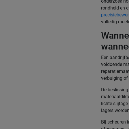
onderzoek nod
rondheid en c
precisiebewe
volledig meet
Wannee
wannee
Een aandrijfa
voldoende mat
reparatiemaat
verbuiging of
De beslissing
materiaaldikt
lichte slijta
lagers worden
Bij scheuren i
afgenomen, is