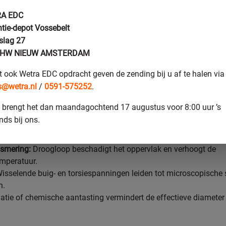
jn de meest voorkomende oorz
A EDC
tie-depot Vossebelt
ndrijfasproblemen?
slag 27
 HW NIEUW AMSTERDAM
komende oorzaken van aandrijfasproblemen zijn overbelasting,
nvoldoende smering, vermoeiingsschade door wisselende belasti
t ook Wetra EDC opdracht geven de zending bij u af te halen via
 van deze oorzaken tast de geometrische integriteit van de as op
s@wetra.nl
/
0591-575252
.
 vereist een andere aanpak bij herstel.
 brengt het dan maandagochtend 17 augustus voor 8:00 uur ’s
:
Plotselinge piekbelastingen veroorzaken plastische vervorming
nds bij ons.
euk.
en verkeerd uitgelijnde as slijt ongelijkmatig en belast lagers 
smering:
Droogloop beschadigt het oppervlak en verhoogt de
mperatuur.
isselende buig- en torsiespanningen leiden tot microscopische 
n.
atie of chemische aantasting vermindert de effectieve diameter