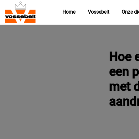
Home
Vossebelt
Onze di
Hoe e
een 
met 
aandr