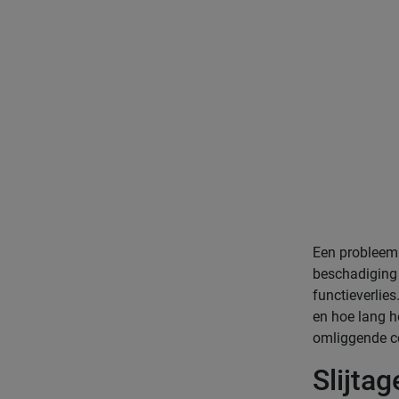
Een probleem m
beschadiging k
functieverlies
en hoe lang h
omliggende c
Slijtag