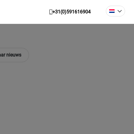
+31(0)591616904
ar nieuws