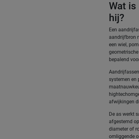
Wat is
hij?
Een aandrijfa
aandrijfbron 
een wiel, pom
geometrische 
bepalend voor
Aandrijfassen
systemen en p
maatnauwkeuri
hightechomgev
afwijkingen d
De as werkt s
afgestemd op 
diameter of r
omliggende o