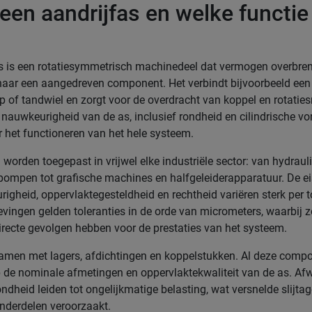
 een aandrijfas en welke functie
s is een rotatiesymmetrisch machinedeel dat vermogen overbre
naar een aangedreven component. Het verbindt bijvoorbeeld ee
p of tandwiel en zorgt voor de overdracht van koppel en rotaties
nauwkeurigheid van de as, inclusief rondheid en cilindrische vor
 het functioneren van het hele systeem.
 worden toegepast in vrijwel elke industriële sector: van hydraul
ompen tot grafische machines en halfgeleiderapparatuur. De e
gheid, oppervlaktegesteldheid en rechtheid variëren sterk per t
ingen gelden toleranties in de orde van micrometers, waarbij ze
irecte gevolgen hebben voor de prestaties van het systeem.
amen met lagers, afdichtingen en koppelstukken. Al deze compo
de nominale afmetingen en oppervlaktekwaliteit van de as. Afw
ondheid leiden tot ongelijkmatige belasting, wat versnelde slijta
nderdelen veroorzaakt.