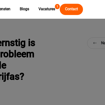
1
ensten
Blogs
Vacatures
Contact
rnstig is
Na
probleem
de
ijfas?