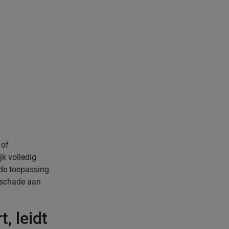
 of
jk volledig
 de toepassing
e schade aan
, leidt