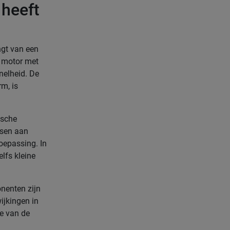
 heeft
ngt van een
n motor met
nelheid. De
m, is
ische
isen aan
oepassing. In
lfs kleine
nenten zijn
ijkingen in
ge van de