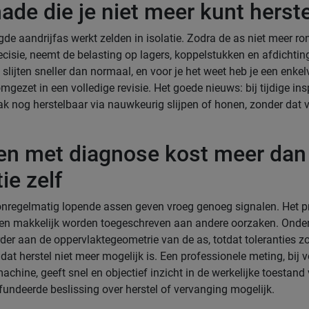
hade die je niet meer kunt herst
de aandrijfas werkt zelden in isolatie. Zodra de as niet meer r
ecisie, neemt de belasting op lagers, koppelstukken en afdichtin
lijten sneller dan normaal, en voor je het weet heb je een enke
mgezet in een volledige revisie. Het goede nieuws: bij tijdige ins
ak nog herstelbaar via nauwkeurig slijpen of honen, zonder dat 
n met diagnose kost meer dan
ie zelf
 onregelmatig lopende assen geven vroeg genoeg signalen. Het p
len makkelijk worden toegeschreven aan andere oorzaken. Onder
der aan de oppervlaktegeometrie van de as, totdat toleranties zo
dat herstel niet meer mogelijk is. Een professionele meting, bij 
chine, geeft snel en objectief inzicht in de werkelijke toestand
undeerde beslissing over herstel of vervanging mogelijk.