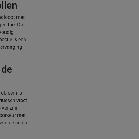
ellen
ondloopt met
gen toe. Die
lvoudig
pectie is een
vervanging
 de
robleem is
tussen vreet
 ver zijn
voorkeur met
 van de as en