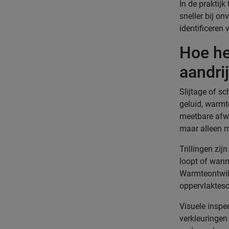
In de praktijk
sneller bij o
identificeren
Hoe he
aandri
Slijtage of sc
geluid, warmte
meetbare afwi
maar alleen m
Trillingen zi
loopt of wann
Warmteontwikk
oppervlaktes
Visuele inspec
verkleuringen