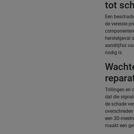
tot sc
Een beschadig
de vereiste pr
componenten s
herstelgeval o
aandrijfas va
nodig is.
Wachte
reparat
Trillingen en
dat die signa
de schade ver
overschreden 
een 3D-meetma
maakt een gef