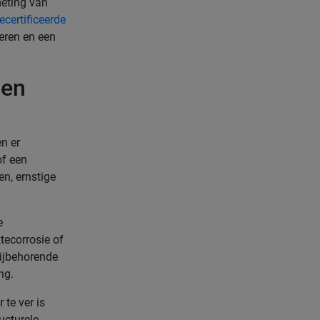
meting van
ecertificeerde
eren en een
 en
en er
of een
en, ernstige
e
tecorrosie of
bijbehorende
ng.
 te ver is
ucturele