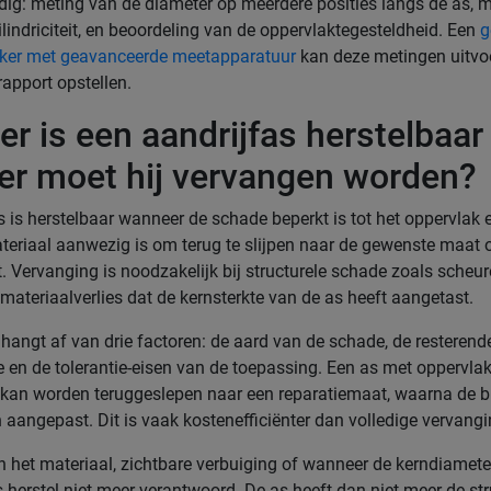
ig: meting van de diameter op meerdere posities langs de as, 
ilindriciteit, en beoordeling van de oppervlaktegesteldheid. Een
g
rker met geavanceerde meetapparatuur
kan deze metingen uitvo
rapport opstellen.
r is een aandrijfas herstelbaar
r moet hij vervangen worden?
s is herstelbaar wanneer de schade beperkt is tot het oppervlak 
eriaal aanwezig is om terug te slijpen naar de gewenste maat 
. Vervanging is noodzakelijk bij structurele schade zoals scheur
 materiaalverlies dat de kernsterkte van de as heeft aangetast.
 hangt af van drie factoren: de aard van de schade, de resterend
e en de tolerantie-eisen van de toepassing. Een as met oppervlak
ge kan worden teruggeslepen naar een reparatiemaat, waarna de 
 aangepast. Dit is vaak kostenefficiënter dan volledige vervangi
n het materiaal, zichtbare verbuiging of wanneer de kerndiameter
 herstel niet meer verantwoord. De as heeft dan niet meer de str