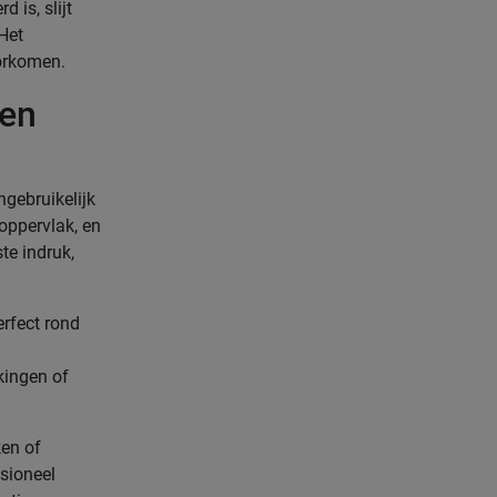
 is, slijt
Het
oorkomen.
een
ngebruikelijk
 oppervlak, en
te indruk,
erfect rond
kingen of
ken of
sioneel