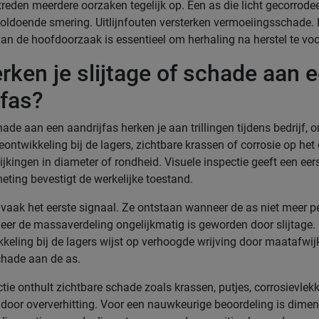
 treden meerdere oorzaken tegelijk op. Een as die licht gecorrodeerd
nvoldoende smering. Uitlijnfouten versterken vermoeiingsschade. 
 van de hoofdoorzaak is essentieel om herhaling na herstel te v
rken je slijtage of schade aan 
jfas?
hade aan een aandrijfas herken je aan trillingen tijdens bedrijf, o
ontwikkeling bij de lagers, zichtbare krassen of corrosie op het
jkingen in diameter of rondheid. Visuele inspectie geeft een eers
eting bevestigt de werkelijke toestand.
jn vaak het eerste signaal. Ze ontstaan wanneer de as niet meer p
eer de massaverdeling ongelijkmatig is geworden door slijtage.
eling bij de lagers wijst op verhoogde wrijving door maatafwij
chade aan de as.
tie onthult zichtbare schade zoals krassen, putjes, corrosievlek
 door oververhitting. Voor een nauwkeurige beoordeling is dimen