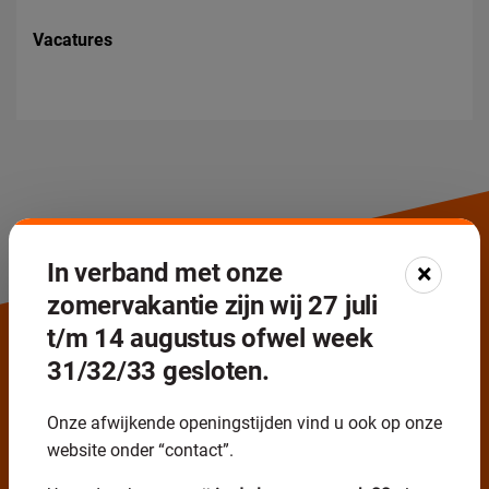
Vacatures
In verband met onze
×
zomervakantie zijn wij 27 juli
Direct in contact
t/m 14 augustus ofwel week
+31(0)591 61 69 04
31/32/33 gesloten.
Maandag t/m vrijdag van 07:15 - 16:00 uur
Onze afwijkende openingstijden vind u ook op onze
website onder “contact”.
Naar contact