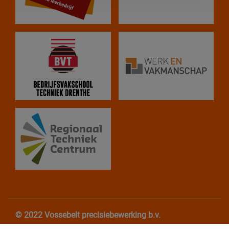
© 2022 Vossebelt precisiebewerking b.v.
Algemene Voorwaarden