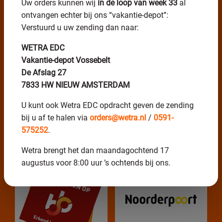
Uw orders kunnen wij
in de loop van week 33
al
ontvangen echter bij ons “vakantie-depot”:
Verstuurd u uw zending dan naar:
WETRA EDC
Vakantie-depot Vossebelt
De Afslag 27
7833 HW NIEUW AMSTERDAM
U kunt ook Wetra EDC opdracht geven de zending
bij u af te halen via
orders@wetra.nl
/
0591-
575252
.
Erkend leerbedrijf
Wetra brengt het dan maandagochtend 17
augustus voor 8:00 uur ’s ochtends bij ons.