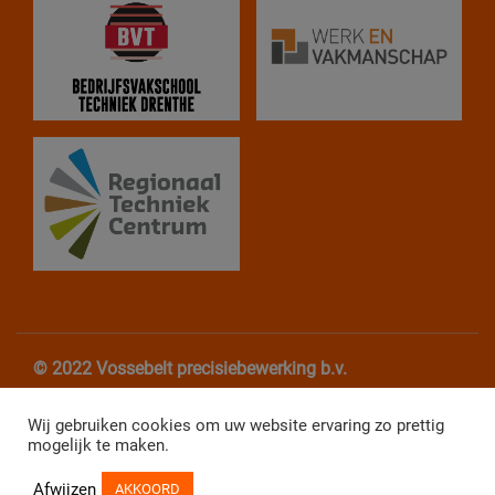
© 2022 Vossebelt precisiebewerking b.v.
Algemene Voorwaarden
Privacy verklaring
Wij gebruiken cookies om uw website ervaring zo prettig
mogelijk te maken.
Website Webba
Afwijzen
AKKOORD