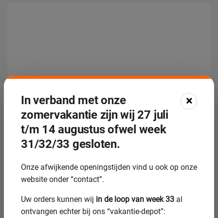
In verband met onze
×
zomervakantie zijn wij 27 juli
Blogs
Hoe werkt het productieproces van pompas?
t/m 14 augustus ofwel week
31/32/33 gesloten.
Onze afwijkende openingstijden vind u ook op onze
website onder “contact”.
Uw orders kunnen wij
in de loop van week 33
al
ontvangen echter bij ons “vakantie-depot”: