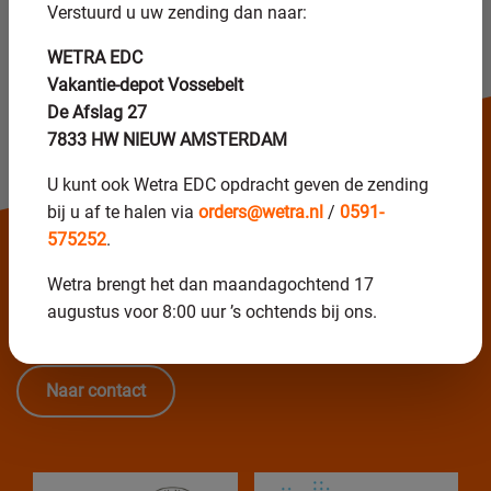
Verstuurd u uw zending dan naar:
Blogs
Wanneer moet je slijpschijven vervangen bij CNC
WETRA EDC
machines?
Vakantie-depot Vossebelt
De Afslag 27
7833 HW NIEUW AMSTERDAM
U kunt ook Wetra EDC opdracht geven de zending
Direct in contact
bij u af te halen via
orders@wetra.nl
/
0591-
575252
.
+31(0)591 61 69 04
Wetra brengt het dan maandagochtend 17
Maandag t/m vrijdag van 07:15 - 16:00 uur
augustus voor 8:00 uur ’s ochtends bij ons.
Naar contact