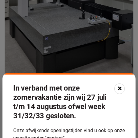
In verband met onze
×
zomervakantie zijn wij 27 juli
t/m 14 augustus ofwel week
U kunt bij “Alle diensten” onze machinelijst als PDF
downloaden.
31/32/33 gesloten.
Onze afwijkende openingstijden vind u ook op onze