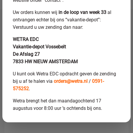
website onder “contact”.
Uw orders kunnen wij
in de loop van week 33
al
ontvangen echter bij ons “vakantie-depot”:
Verstuurd u uw zending dan naar:
Ook interessant om te lezen
WETRA EDC
Vakantie-depot Vossebelt
De Afslag 27
7833 HW NIEUW AMSTERDAM
U kunt ook Wetra EDC opdracht geven de zending
bij u af te halen via
orders@wetra.nl
/
0591-
575252
.
Wetra brengt het dan maandagochtend 17
augustus voor 8:00 uur ’s ochtends bij ons.
Blogs
Wat is de minimale afname voor rondslijpen?