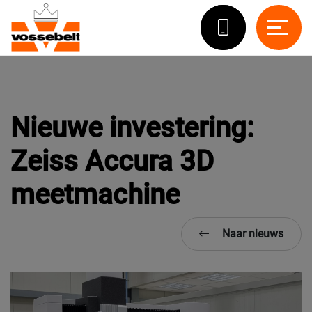
Nieuwe investering:
Zeiss Accura 3D
meetmachine
Naar nieuws