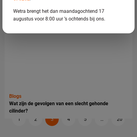
Wetra brengt het dan maandagochtend 17
augustus voor 8:00 uur ’s ochtends bij ons.
Blogs
Wat is de rol van een drive shaft in hydraulische
systemen?
Blogs
Wat zijn de gevolgen van een slecht gehonde
B
cilinder?
1
2
3
4
5
…
20
e
r