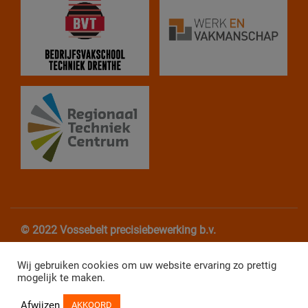
© 2022 Vossebelt precisiebewerking b.v.
Algemene Voorwaarden
Privacy verklaring
Wij gebruiken cookies om uw website ervaring zo prettig
mogelijk te maken.
Website Webba
Afwijzen
AKKOORD