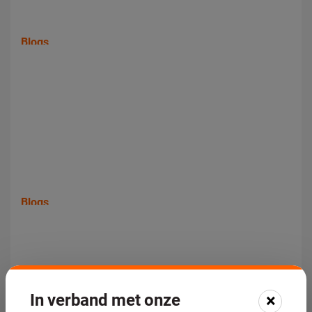
Blogs
Wat moet je aanleveren bij een toeleverancier voor
het honen van cilinders?
Blogs
Hoe wordt een asbus nabewerkt na het thermisch
spuiten?
In verband met onze
×