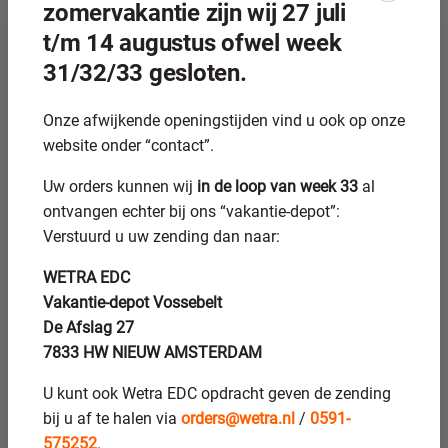
zomervakantie zijn wij 27 juli
t/m 14 augustus ofwel week
31/32/33 gesloten.
Blogs
Kan een beschadigde cilinder nog professioneel
Onze afwijkende openingstijden vind u ook op onze
worden gehond?
website onder “contact”.
Uw orders kunnen wij
in de loop van week 33
al
ontvangen echter bij ons “vakantie-depot”:
Verstuurd u uw zending dan naar:
WETRA EDC
Vakantie-depot Vossebelt
Blogs
Wanneer is het thermisch spuiten van een asbus de
De Afslag 27
beste oplossing?
7833 HW NIEUW AMSTERDAM
U kunt ook Wetra EDC opdracht geven de zending
bij u af te halen via
orders@wetra.nl
/
0591-
575252
.